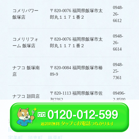
0948-
コメリパワー
〒820-0076 福岡県飯塚市太
26-
飯塚店
郎丸１１７１番２
6612
0948-
コメリリフォ
〒820-0076 福岡県飯塚市太
26-
ーム 飯塚店
郎丸１１７１番２
6614
0948-
ナフコ 飯塚南
〒820-0084 福岡県飯塚市椿
25-
店
89-9
7361
〒820-1113 福岡県飯塚市佐
09496-
ナフコ 頴田店
与2362
2-8500
近隣の自治体：
宮若市
小竹町
直方市
福智町
糸
田町
田川市
嘉麻市
桂川町
筑前町
筑紫野市
宇美町
須恵町
篠栗町