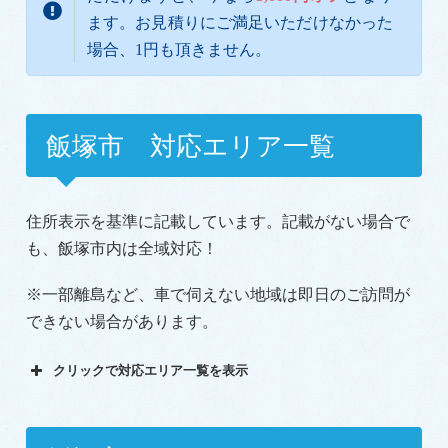
ます。お見積りにご満足いただけなかった
場合、1円も頂きません。
飯塚市 対応エリア一覧
住所表示を基準に記載しています。記載がない場合で
も、飯塚市内は全域対応！
※一部離島など、車で伺えない地域は即日のご訪問が
できない場合があります。
クリックで対応エリア一覧を表示