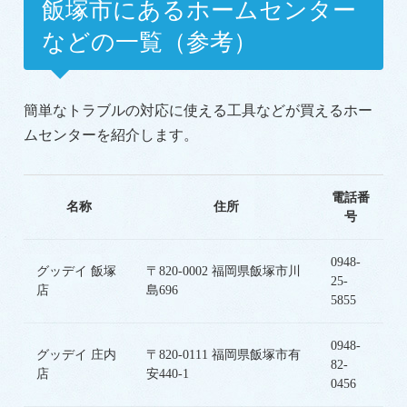
飯塚市にあるホームセンター
などの一覧（参考）
簡単なトラブルの対応に使える工具などが買えるホー
ムセンターを紹介します。
電話番
名称
住所
号
0948-
グッデイ 飯塚
〒820-0002 福岡県飯塚市川
25-
店
島696
5855
0948-
グッデイ 庄内
〒820-0111 福岡県飯塚市有
82-
店
安440-1
0456