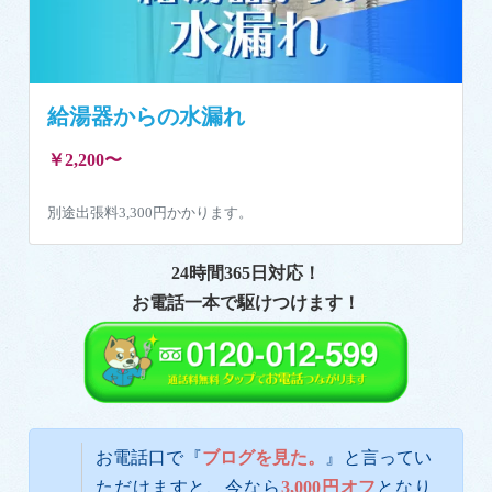
給湯器からの水漏れ
￥2,200〜
別途出張料3,300円かかります。
24時間365日対応！
お電話一本で駆けつけます！
お電話口で『
ブログを見た。
』と言ってい
ただけますと、今なら
3,000円オフ
となり