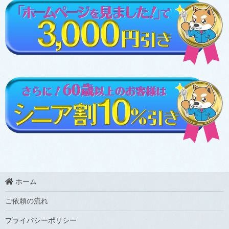
ホーム
ご依頼の流れ
プライバシーポリシー