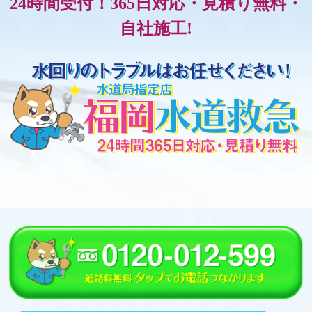
24時間受付！365日対応・見積り無料・
自社施工!