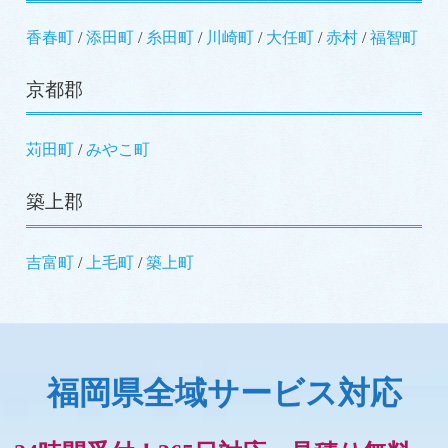
香春町
/
添田町
/
糸田町
/
川崎町
/
大任町
/
赤村
/
福智町
京都郡
苅田町
/
みやこ町
築上郡
吉富町
/
上毛町
/
築上町
福岡県全域サービス対応