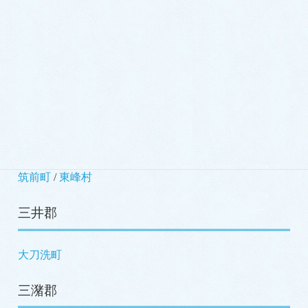
小竹町
/
鞍手町
嘉穂郡
桂川町
朝倉郡
筑前町
/
東峰村
三井郡
大刀洗町
三潴郡