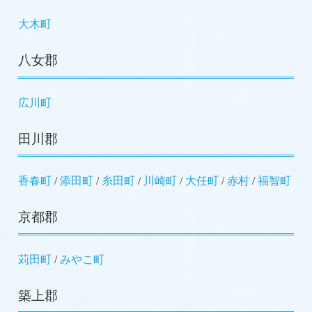
大木町
八女郡
広川町
田川郡
香春町
/
添田町
/
糸田町
/
川崎町
/
大任町
/
赤村
/
福智町
京都郡
苅田町
/
みやこ町
築上郡