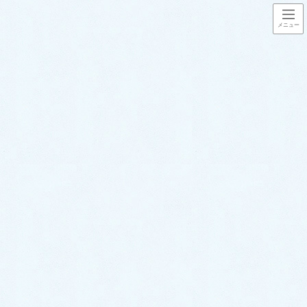
コ
ナ
ン
ビ
テ
ゲ
ン
ー
福岡水道救急で対応させて頂いた
ツ
シ
水トラブル事例
に
ョ
移
ン
動
に
HOME
福岡水道救急で対応させて頂いた水トラブル事例
移
お風呂のトラブル事例
動
パーツの劣化でお風呂のシャワーから水漏れ！新しい蛇口と交換！【福岡県
飯塚市柏の森の事例】
お風呂のトラブル事例
パーツの劣化でお風呂のシャワ