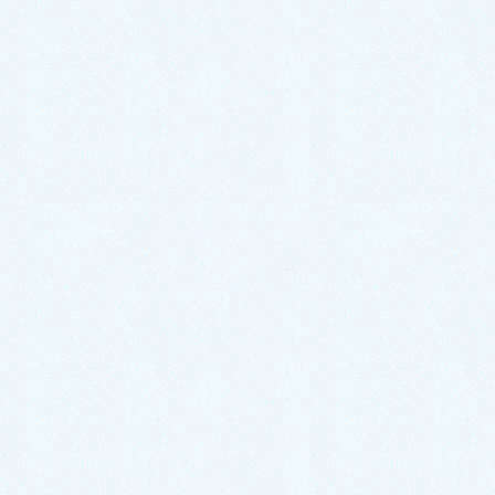
した。
即日対応
で、お客様からご連絡をいただいてから
50分
ほどで到着。
水漏れは、長期間続いてしまうと、水道代にまで影響
を及ぼす場合がほとんどです。
少しでも水漏れが始まると、悪化する事はあっても自
然と直るような事はありませんので、お早めに私たち
専門業者にご相談ください。
目次
[
非表示
]
シャワーの先端からポタポタ