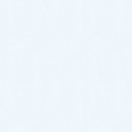
大牟田市
/
久留米市
/
直方市
/
飯塚市
/
田川市
/
柳川市
/
八女市
/
筑後市
/
大川市
/
行橋市
/
豊前市
/
中間市
/
小郡
市
/
筑紫野市
/
春日市
/
大野城市
/
宗像市
/
太宰府市
/
古
賀市
/
福津市
/
うきは市
/
宮若市
/
嘉麻市
/
朝倉市
/
みや
ま市
/
糸島市
/
那珂川市
糟屋郡
宇美町
/
篠栗町
/
志免町
/
須恵町
/
新宮町
/
久山町
/
粕屋
町
遠賀郡
芦屋町
/
水巻町
/
岡垣町
/
遠賀町
鞍手郡