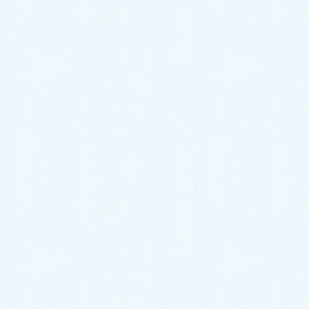
飯塚市
タグ
キッチンのトラブル事例
前の記事
キッチンの排水管に油汚れがつま
った！薬品とワイヤーで清掃！
【北九州市若松区の事例】
2019年10月15日
トイレのトラブル事例
次の記事
トイレのつまり｜すっぽんでも直
らない！高圧ポンプで無事解決
【福岡県飯塚市相田での事例】
2019年10月20日