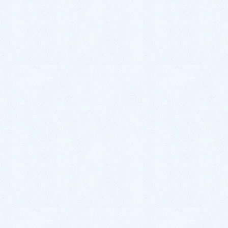
福岡水道救急
にお任せください。
24時間365日対応！ お電話一本で駆けつけます！
お電話口で『
ブログを見た。
』と言ってい
ただけますと、今なら
3,000円オフ
となり
ます。お見積りにご満足いただけなかった
場合、1円も頂きません。
関連するトラブル事例
浴室蛇口水漏れ修理│水栓の交換して無事解決！