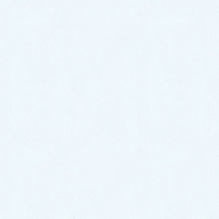
地域別の事例
福岡市
東区
/
博多区
/
中央区
/
南区
/
西区
/
城南区
/
早良区
北九州市
門司区
/
若松区
/
戸畑区
/
小倉北区
/
小倉南区
/
八幡東区
/
八幡西区
その他市