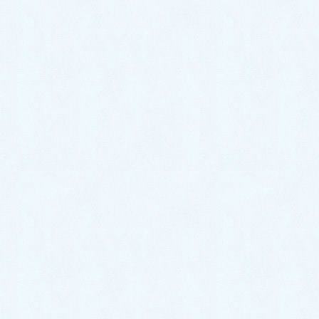
【福岡県飯塚市若菜での事例】
2024年3月11日
台所蛇口水漏れ｜単水栓交換で即解決！【福岡県
飯塚市楽市での事例】
2024年1月7日
家中の排水の流れが悪い！｜排水桝を高圧洗浄し
解決！！【福岡県飯塚市綱分の事例】
2023年9月27日
トイレでチョロチョロ音がする！｜劣化したボー
ルタップを交換し解決！【福岡県飯塚市忠隈の事
例】
2023年9月26日
お風呂のトラブル事例
カテゴリー