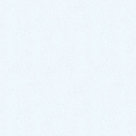
新品の蛇口に交換
今回の水漏れは、パーツの経年劣化が原因で発生して
いましたので、劣化しているパーツを新しい物に交換
する事で修理が可能でしたので、その旨をお客様にも
お伝えさせていただきました。
しかし、お客様より長年の使用で蛇口も固くなってき
たので、
これを機会に蛇口もシャワーも新しい物に交
換したい
とご要望がありましたので、蛇口本体とシャ
ワーを新しい物に交換する作業を、すぐに行う事にな
りました。