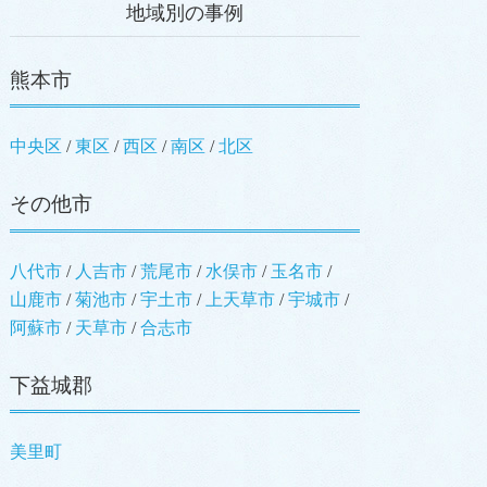
地域別の事例
熊本市
中央区
東区
西区
南区
北区
その他市
八代市
人吉市
荒尾市
水俣市
玉名市
山鹿市
菊池市
宇土市
上天草市
宇城市
阿蘇市
天草市
合志市
下益城郡
美里町