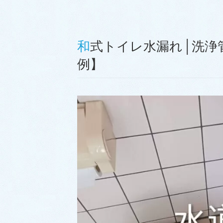
和式トイレ水漏れ│洗浄管修理【熊本市西区横手での事
例】