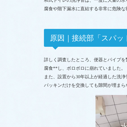
和式トイレの洗浄管は、一度に大量の水
腐食や階下漏水に直結する非常に危険な
原因｜接続部「スパッ
詳しく調査したところ、便器とパイプを
腐食**し、ボロボロに崩れていました。
また、設置から30年以上が経過した洗
パッキンだけを交換しても隙間が埋まら