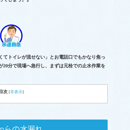
くてトイレが流せない」とお電話口でもかなり焦っ
が20分で現場へ急行し、まずは元栓での止水作業を
目次
[
非表示
]
からの水漏れ