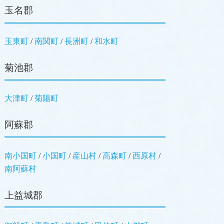
玉名郡
玉東町
南関町
長洲町
和水町
菊池郡
大津町
菊陽町
阿蘇郡
南小国町
小国町
産山村
高森町
西原村
南阿蘇村
上益城郡