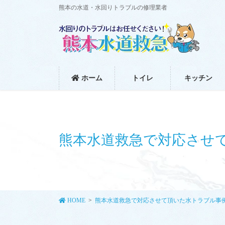
コ
ナ
熊本の水道・水回りトラブルの修理業者
ン
ビ
テ
ゲ
ン
ー
ツ
シ
に
ョ
移
ン
ホーム
トイレ
キッチン
動
に
移
動
熊本水道救急で対応させ
HOME
熊本水道救急で対応させて頂いた水トラブル事