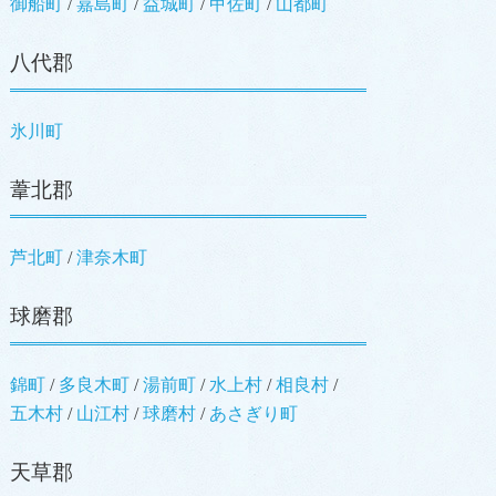
御船町
嘉島町
益城町
甲佐町
山都町
八代郡
氷川町
葦北郡
芦北町
津奈木町
球磨郡
錦町
多良木町
湯前町
水上村
相良村
五木村
山江村
球磨村
あさぎり町
天草郡