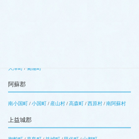
玉名郡
玉東町
南関町
長洲町
和水町
菊池郡
大津町
菊陽町
阿蘇郡
南小国町
小国町
産山村
高森町
西原村
南阿蘇村
上益城郡