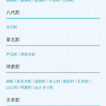
御船町
嘉島町
益城町
甲佐町
山都町
八代郡
氷川町
葦北郡
芦北町
津奈木町
球磨郡
錦町
多良木町
湯前町
水上村
相良村
五木村
山江村
球磨村
あさぎり町
天草郡