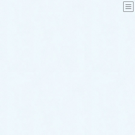
コ
ナ
ン
ビ
テ
ゲ
ン
ー
熊本水道救急で対応させて頂いた
ツ
シ
水トラブル事例
に
ョ
移
ン
動
に
HOME
熊本水道救急で対応させて頂いた水トラブル事例
八代郡
移
動
八代郡
トイレのトラブル事例