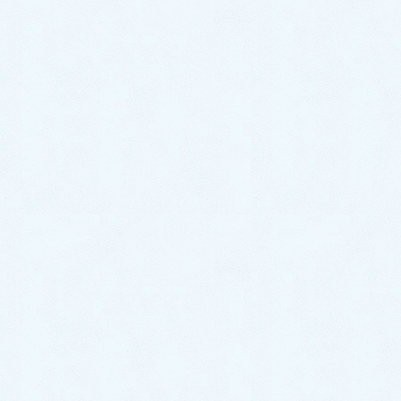
地域別の事例
熊本市
中央区
東区
西区
南区
北区
その他市
八代市
人吉市
荒尾市
水俣市
玉名市
山鹿市
菊池市
宇土市
上天草市
宇城市
阿蘇市
天草市
合志市
下益城郡
美里町