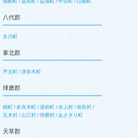
御船町
嘉島町
益城町
甲佐町
山都町
八代郡
氷川町
葦北郡
芦北町
津奈木町
球磨郡
錦町
多良木町
湯前町
水上村
相良村
五木村
山江村
球磨村
あさぎり町
天草郡