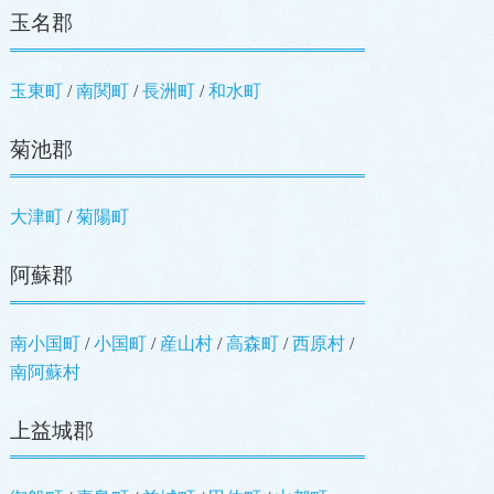
玉名郡
玉東町
南関町
長洲町
和水町
菊池郡
大津町
菊陽町
阿蘇郡
南小国町
小国町
産山村
高森町
西原村
南阿蘇村
上益城郡