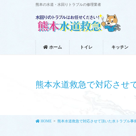
コ
ナ
熊本の水道・水回りトラブルの修理業者
ン
ビ
テ
ゲ
ン
ー
ツ
シ
に
ョ
移
ン
ホーム
トイレ
キッチン
動
に
移
動
熊本水道救急で対応させ
HOME
熊本水道救急で対応させて頂いた水トラブル事