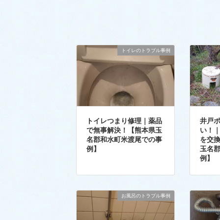
トイレのトラブル事例
トイレつまり修理｜薬品
井戸
で無事解決！【熊本県玉
い！
名郡和水町米渡尾での事
を交
例】
玉名
例】
お風呂のトラブル事例