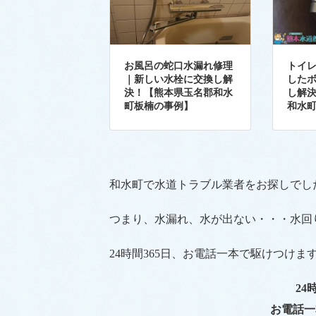
お風呂の蛇口水漏れ修理
トイ
｜新しい水栓に交換し解
した
決！【熊本県玉名郡和水
し解
町板楠の事例】
和水
和水町で水道トラブル業者をお探しでし
つまり、水漏れ、水が出ない・・・水回
24時間365日、お電話一本で駆けつけま
24
お電話一