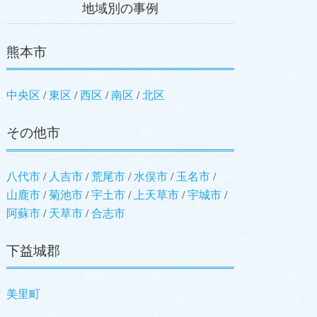
地域別の事例
熊本市
中央区
東区
西区
南区
北区
その他市
八代市
人吉市
荒尾市
水俣市
玉名市
山鹿市
菊池市
宇土市
上天草市
宇城市
阿蘇市
天草市
合志市
下益城郡
美里町