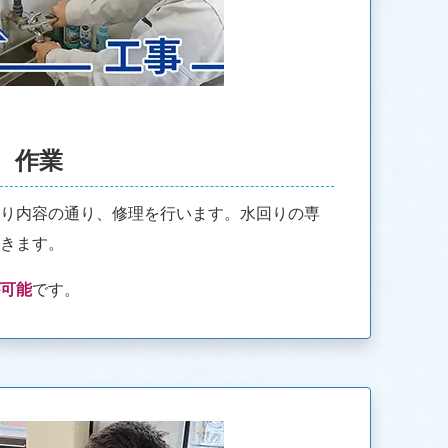
作業
積り内容の通り、修理を行います。水回りの専
だきます。
が可能
です。