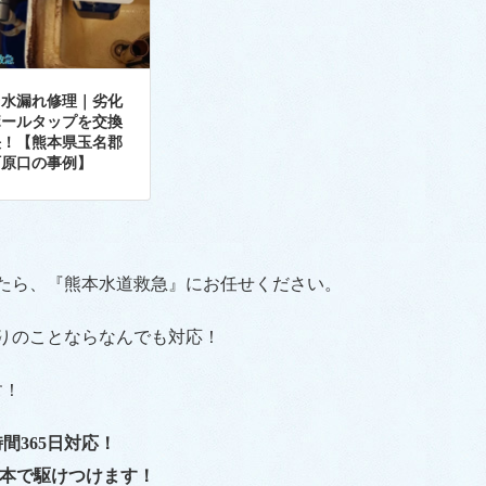
レ水漏れ修理｜劣化
ボールタップを交換
決！【熊本県玉名郡
町原口の事例】
たら、『熊本水道救急』にお任せください。
りのことならなんでも対応！
す！
時間365日対応！
本で駆けつけます！