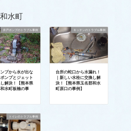
和水町
井戸ポンプのトラブル事例
キッチンのトラブル事例
ポンプから水が出な
台所の蛇口から水漏れ！
｜ポンプとジェット
｜新しい水栓に交換し解
換し解決！【熊本県
決！【熊本県玉名郡和水
郡和水町板楠の事
町原口の事例】
トイレのトラブル事例