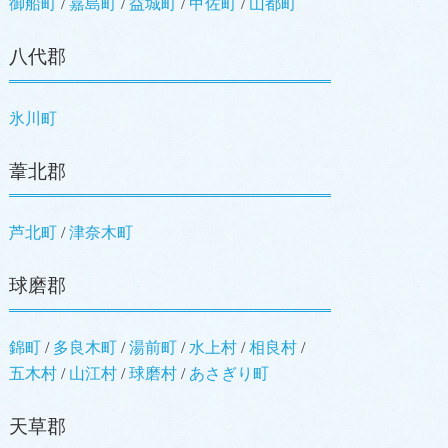
御船町
嘉島町
益城町
甲佐町
山都町
八代郡
氷川町
葦北郡
芦北町
津奈木町
球磨郡
錦町
多良木町
湯前町
水上村
相良村
五木村
山江村
球磨村
あさぎり町
天草郡