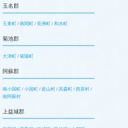
玉名郡
玉東町
南関町
長洲町
和水町
菊池郡
大津町
菊陽町
阿蘇郡
南小国町
小国町
産山村
高森町
西原村
南阿蘇村
上益城郡