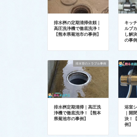
排水桝の定期清掃依頼｜
キッ
高圧洗浄機で徹底洗浄！
ルブ
【熊本県菊池市の事例】
し解
の事
排水管のトラブル事例
排水桝定期清掃｜高圧洗
浴室
浄機で徹底洗浄！【熊本
｜開
県菊池市の事例】
決！
例】