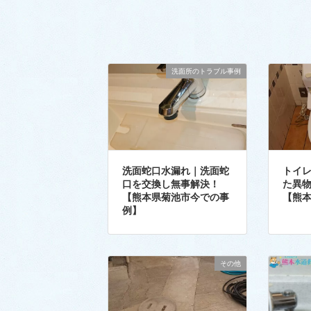
洗面所のトラブル事例
洗面蛇口水漏れ｜洗面蛇
トイ
口を交換し無事解決！
た異
【熊本県菊池市今での事
【熊
例】
その他