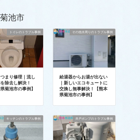
菊池市
トイレのトラブル事例
その他水周りのトラブル事例
レつまり修理｜流し
給湯器からお湯が出ない
物を除去し解決！
｜新しいエコキュートに
本県菊池市の事例】
交換し無事解決！【熊本
県菊池市の事例】
キッチンのトラブル事例
井戸ポンプのトラブル事例