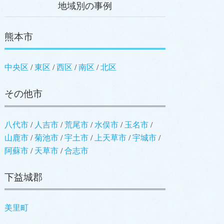
地域別の事例
熊本市
中央区
東区
西区
南区
北区
その他市
八代市
人吉市
荒尾市
水俣市
玉名市
山鹿市
菊池市
宇土市
上天草市
宇城市
阿蘇市
天草市
合志市
下益城郡
美里町