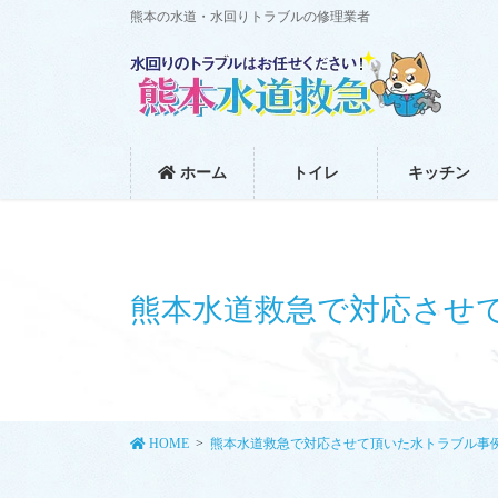
コ
ナ
熊本の水道・水回りトラブルの修理業者
ン
ビ
テ
ゲ
ン
ー
ツ
シ
に
ョ
移
ン
ホーム
トイレ
キッチン
動
に
移
動
熊本水道救急で対応させ
HOME
熊本水道救急で対応させて頂いた水トラブル事