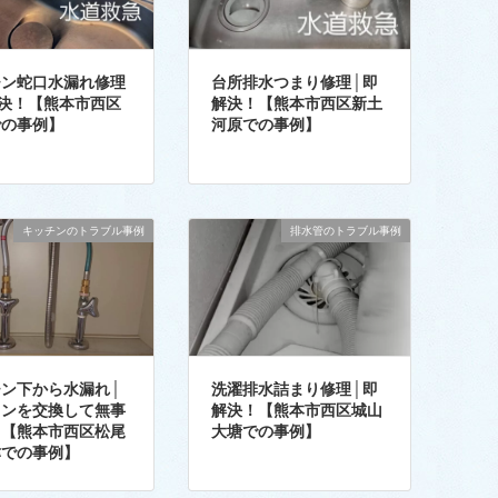
チン蛇口水漏れ修理
台所排水つまり修理│即
解決！【熊本市西区
解決！【熊本市西区新土
での事例】
河原での事例】
キッチンのトラブル事例
排水管のトラブル事例
チン下から水漏れ│
洗濯排水詰まり修理│即
キンを交換して無事
解決！【熊本市西区城山
！【熊本市西区松尾
大塘での事例】
津での事例】