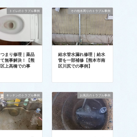
トイレのトラブル事例
その他水周りのトラブル事例
レつまり修理｜薬品
給水管水漏れ修理｜給水
して無事解決！【熊
管を一部補修【熊本市南
西区上高橋での事
区川尻での事例】
キッチンのトラブル事例
お風呂のトラブル事例