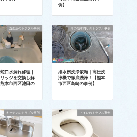
例】
洗面所のトラブル事例
その他水周りのトラブル事例
台蛇口水漏れ修理｜
排水桝洗浄依頼｜高圧洗
トリッジを交換し解
浄機で徹底洗浄！【熊本
【熊本市西区池田の
市西区島崎の事例】
】
キッチンのトラブル事例
トイレのトラブル事例