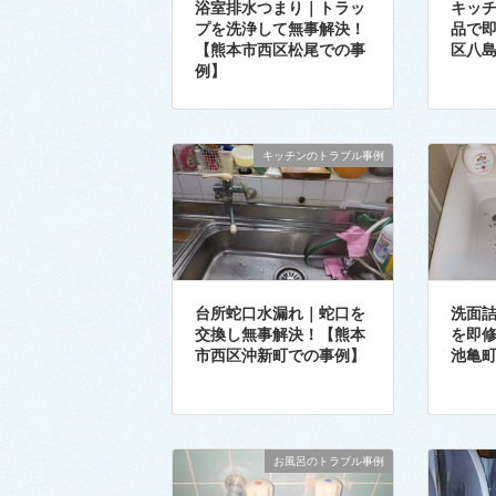
浴室排水つまり｜トラッ
キッ
プを洗浄して無事解決！
品で
【熊本市西区松尾での事
区八
例】
キッチンのトラブル事例
台所蛇口水漏れ｜蛇口を
洗面
交換し無事解決！【熊本
を即
市西区沖新町での事例】
池亀
お風呂のトラブル事例