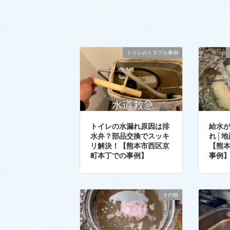
トイレのトラブル事例
トイレの水漏れ原因は排
給水
水弁？部品交換でスッキ
れ│
リ解決！【熊本市西区京
【熊
町本丁での事例】
事例
その他