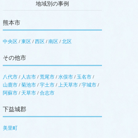
地域別の事例
熊本市
中央区
東区
西区
南区
北区
その他市
八代市
人吉市
荒尾市
水俣市
玉名市
山鹿市
菊池市
宇土市
上天草市
宇城市
阿蘇市
天草市
合志市
下益城郡
美里町