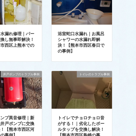
レ水漏れ修理｜パー
浴室蛇口水漏れ｜お風呂
交換し無事即解決！
シャワーの水漏れ即解
本市西区上熊本での
決！【熊本市西区春日で
】
の事例】
井戸ポンプのトラブル事例
トイレのトラブル事例
ポンプ異音修理｜新
トイレでチョロチョロ音
浅井戸ポンプに交換
がする！｜劣化したボー
決！【熊本市西区河
ルタップを交換し解決！
岳の事例】
【熊本市西区島崎の事