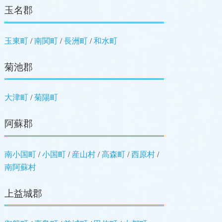
玉名郡
玉東町
南関町
長洲町
和水町
菊池郡
大津町
菊陽町
阿蘇郡
南小国町
小国町
産山村
高森町
西原村
南阿蘇村
上益城郡