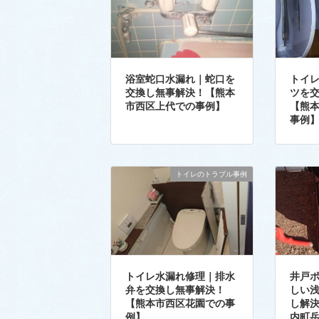
浴室蛇口水漏れ｜蛇口を
トイ
交換し無事解決！【熊本
ツを
市西区上代での事例】
【熊
事例
トイレのトラブル事例
トイレ水漏れ修理｜排水
井戸
弁を交換し無事解決！
しい
【熊本市西区花園での事
し解
例】
内町