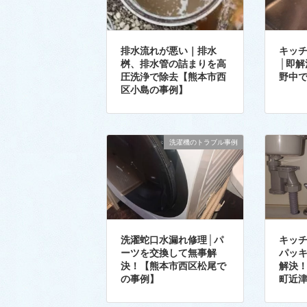
排水流れが悪い｜排水
キッ
桝、排水管の詰まりを高
│即
圧洗浄で除去【熊本市西
野中
区小島の事例】
洗濯機のトラブル事例
洗濯蛇口水漏れ修理│パ
キッ
ーツを交換して無事解
パッ
決！【熊本市西区松尾で
解決
の事例】
町近