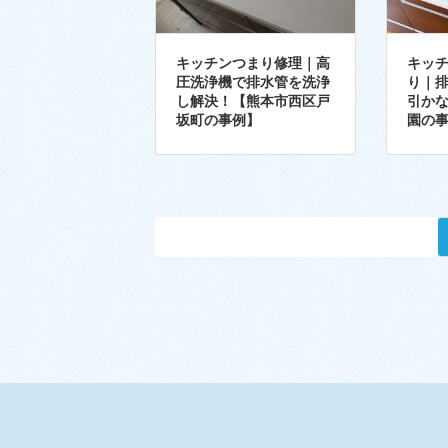
キッチンつまり修理｜高
キッ
圧洗浄機で排水管を洗浄
り｜
し解決！【熊本市西区戸
引か
坂町の事例】
園の
投
稿
ナ
ビ
ゲ
ー