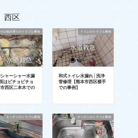
西区
その他水周りのトラブル事例
トイレのトラブル事例
がシャーシャー水漏
和式トイレ水漏れ│洗浄
地面はビチョビチョ
管修理【熊本市西区横手
本市西区二本木での
での事例】
】
キッチンのトラブル事例
キッチンのトラブル事例