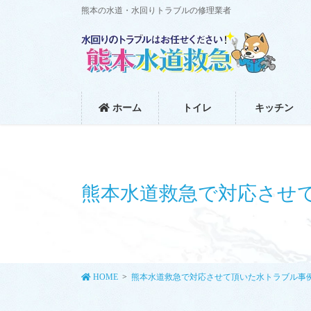
コ
ナ
熊本の水道・水回りトラブルの修理業者
ン
ビ
テ
ゲ
ン
ー
ツ
シ
に
ョ
移
ン
ホーム
トイレ
キッチン
動
に
移
動
熊本水道救急で対応させ
HOME
熊本水道救急で対応させて頂いた水トラブル事