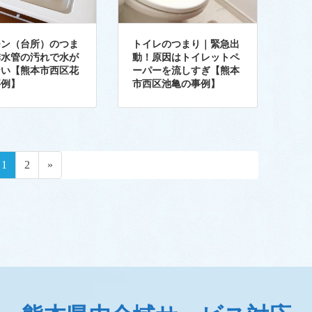
チン（台所）のつま
トイレのつまり｜緊急出
排水管の汚れで水が
動！原因はトイレットペ
ない【熊本市西区花
ーパーを流しすぎ【熊本
事例】
市西区池亀の事例】
ペ
ペ
1
2
»
ー
ー
ジ
ジ