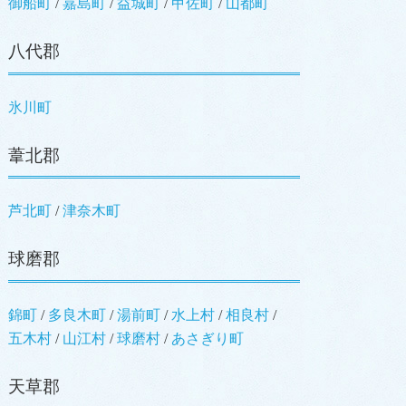
御船町
嘉島町
益城町
甲佐町
山都町
八代郡
氷川町
葦北郡
芦北町
津奈木町
球磨郡
錦町
多良木町
湯前町
水上村
相良村
五木村
山江村
球磨村
あさぎり町
天草郡