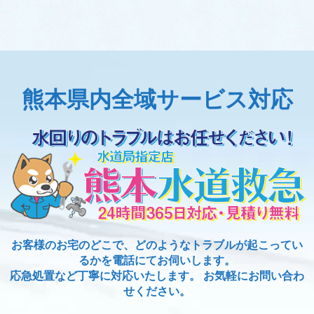
熊本県内全域サービス対応
お客様のお宅のどこで、どのようなトラブルが起こってい
るかを電話にてお伺いします。
応急処置など丁寧に対応いたします。 お気軽にお問い合わ
せください。