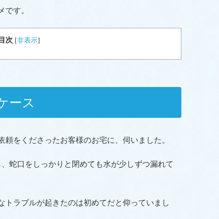
メです。
目次
[
非表示
]
ケース
依頼をくださったお客様のお宅に、伺いました。
ら、蛇口をしっかりと閉めても水が少しずつ漏れて
。
うなトラブルが起きたのは初めてだと仰っていまし