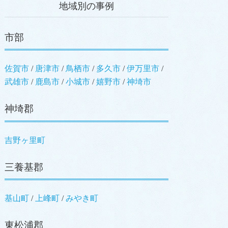
地域別の事例
市部
佐賀市
唐津市
鳥栖市
多久市
伊万里市
武雄市
鹿島市
小城市
嬉野市
神埼市
神埼郡
吉野ヶ里町
三養基郡
基山町
上峰町
みやき町
東松浦郡