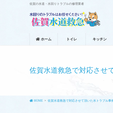
コ
ナ
佐賀の水道・水回りトラブルの修理業者
ン
ビ
テ
ゲ
ン
ー
ツ
シ
に
ョ
移
ン
ホーム
トイレ
キッチン
動
に
移
動
佐賀水道救急で対応させ
HOME
佐賀水道救急で対応させて頂いた水トラブル事