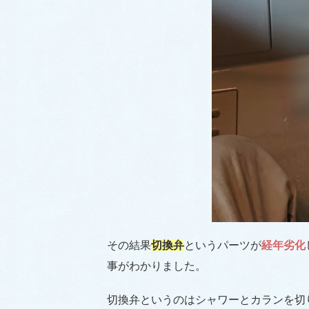
その結果
切換弁
というパーツが
経年劣化
事がわかりました。
切換弁というのはシャワーとカランを切