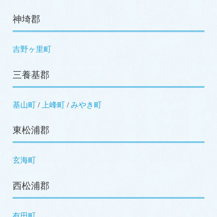
神埼郡
吉野ヶ里町
三養基郡
基山町
上峰町
みやき町
東松浦郡
玄海町
西松浦郡
有田町