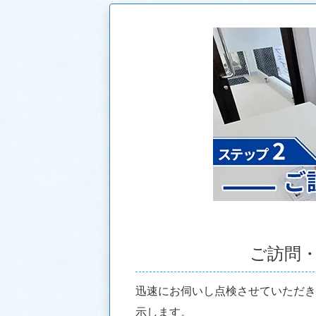
ご訪問
迅速にお伺いし点検させていただ
示します。