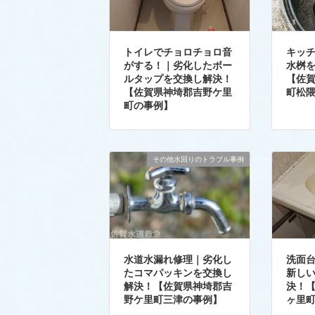
トイレでチョロチョロ音
キッ
がする！｜劣化したボー
水桝
ルタップを交換し解決！
【佐
【佐賀県神埼郡吉野ケ里
町松
町の事例】
その他水回りのトラブル事例
水道水漏れ修理｜劣化し
洗面
たコマパッキンを交換し
新し
解決！【佐賀県神埼郡吉
決！
野ケ里町三津の事例】
ヶ里