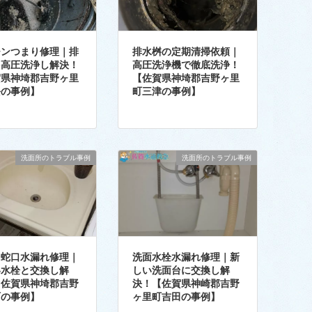
チンつまり修理｜排
排水桝の定期清掃依頼｜
を高圧洗浄し解決！
高圧洗浄機で徹底洗浄！
賀県神埼郡吉野ヶ里
【佐賀県神埼郡吉野ヶ里
隈の事例】
町三津の事例】
洗面所のトラブル事例
洗面所のトラブル事例
台蛇口水漏れ修理｜
洗面水栓水漏れ修理｜新
い水栓と交換し解
しい洗面台に交換し解
【佐賀県神埼郡吉野
決！【佐賀県神崎郡吉野
町の事例】
ヶ里町吉田の事例】