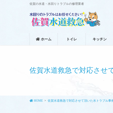
コ
ナ
佐賀の水道・水回りトラブルの修理業者
ン
ビ
テ
ゲ
ン
ー
ツ
シ
に
ョ
移
ン
ホーム
トイレ
キッチン
動
に
移
動
佐賀水道救急で対応させ
HOME
佐賀水道救急で対応させて頂いた水トラブル事