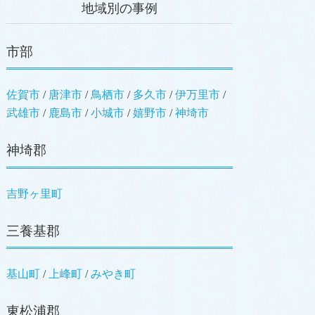
地域別の事例
市部
佐賀市
唐津市
鳥栖市
多久市
伊万里市
武雄市
鹿島市
小城市
嬉野市
神埼市
神埼郡
吉野ヶ里町
三養基郡
基山町
上峰町
みやき町
東松浦郡