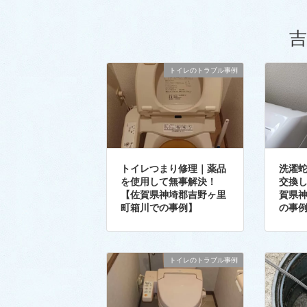
吉
トイレのトラブル事例
トイレつまり修理｜薬品
洗濯
を使用して無事解決！
交換
【佐賀県神埼郡吉野ヶ里
賀県
町箱川での事例】
の事
トイレのトラブル事例