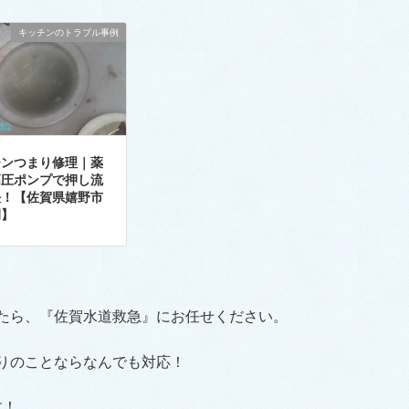
キッチンのトラブル事例
チンつまり修理｜薬
高圧ポンプで押し流
決！【佐賀県嬉野市
例】
たら、『佐賀水道救急』にお任せください。
りのことならなんでも対応！
す！