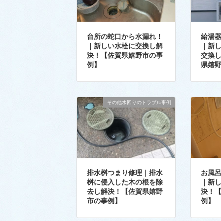
台所の蛇口から水漏れ！
給湯
｜新しい水栓に交換し解
｜新
決！【佐賀県嬉野市の事
交換
例】
県嬉
その他水回りのトラブル事例
排水桝つまり修理｜排水
お風
桝に侵入した木の根を除
｜新
去し解決！【佐賀県嬉野
決！
市の事例】
例】