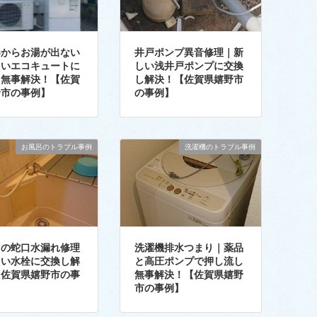
器からお湯が出ない
井戸ポンプ異音修理｜新
しいエコキュートに
しい浅井戸ポンプに交換
し無事解決！【佐賀
し解決！【佐賀県嬉野市
野市の事例】
の事例】
お風呂のトラブル事例
洗濯機のトラブル事例
呂の蛇口水漏れ修理
洗濯機排水つまり｜薬品
しい水栓に交換し解
と高圧ポンプで押し流し
【佐賀県嬉野市の事
無事解決！【佐賀県嬉野
市の事例】