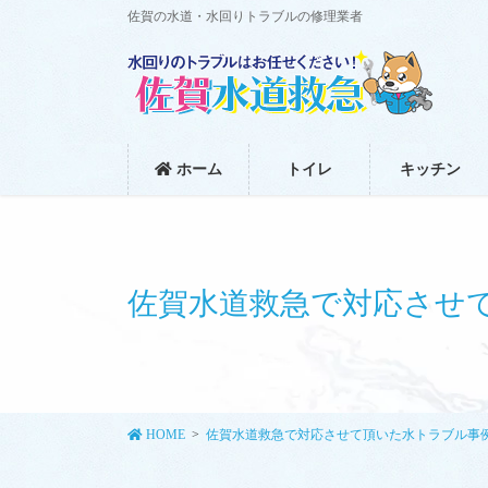
コ
ナ
佐賀の水道・水回りトラブルの修理業者
ン
ビ
テ
ゲ
ン
ー
ツ
シ
に
ョ
移
ン
ホーム
トイレ
キッチン
動
に
移
動
佐賀水道救急で対応させ
HOME
佐賀水道救急で対応させて頂いた水トラブル事