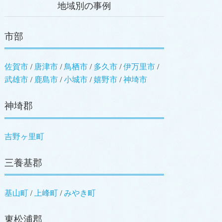
地域別の事例
市部
佐賀市
唐津市
鳥栖市
多久市
伊万里市
武雄市
鹿島市
小城市
嬉野市
神埼市
神埼郡
吉野ヶ里町
三養基郡
基山町
上峰町
みやき町
東松浦郡