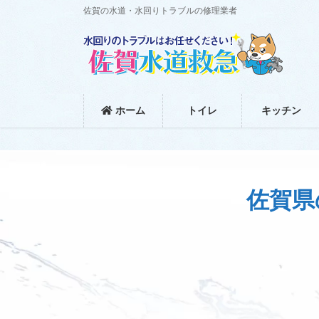
コ
ナ
佐賀の水道・水回りトラブルの修理業者
ン
ビ
テ
ゲ
ン
ー
ツ
シ
に
ョ
移
ン
ホーム
トイレ
キッチン
動
に
移
動
佐賀県