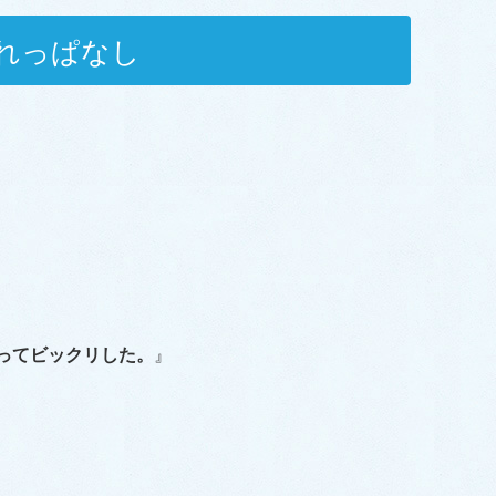
れっぱなし
ってビックリした。
』