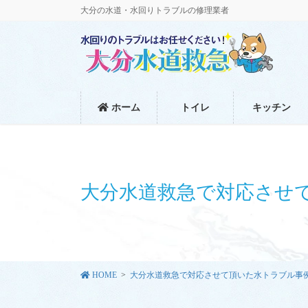
コ
ナ
大分の水道・水回りトラブルの修理業者
ン
ビ
テ
ゲ
ン
ー
ツ
シ
に
ョ
移
ン
ホーム
トイレ
キッチン
動
に
移
動
大分水道救急で対応させ
HOME
大分水道救急で対応させて頂いた水トラブル事