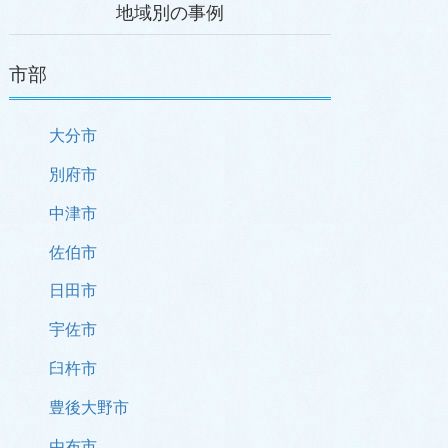
地域別の事例
市部
大分市
別府市
中津市
佐伯市
日田市
宇佐市
臼杵市
豊後大野市
由布市