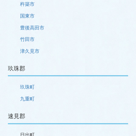
杵築市
国東市
豊後高田市
竹田市
津久見市
玖珠郡
玖珠町
九重町
速見郡
日出町