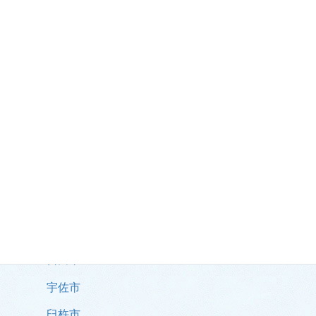
地域別の事例
市部
大分市
別府市
中津市
佐伯市
日田市
宇佐市
臼杵市