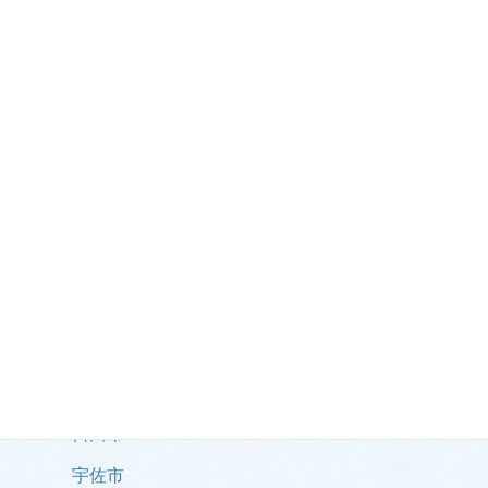
地域別の事例
市部
大分市
別府市
中津市
佐伯市
日田市
宇佐市