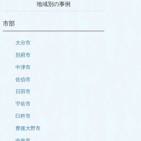
地域別の事例
市部
大分市
別府市
中津市
佐伯市
日田市
宇佐市
臼杵市
豊後大野市
由布市