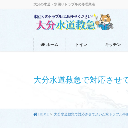
コ
ナ
大分の水道・水回りトラブルの修理業者
ン
ビ
テ
ゲ
ン
ー
ツ
シ
に
ョ
移
ン
ホーム
トイレ
キッチン
動
に
移
動
大分水道救急で対応させ
HOME
大分水道救急で対応させて頂いた水トラブル事