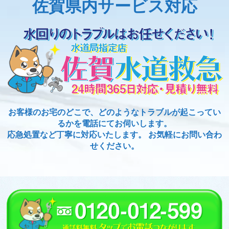
佐賀県内サービス対応
お客様のお宅のどこで、どのようなトラブルが起こってい
るかを電話にてお伺いします。
応急処置など丁寧に対応いたします。 お気軽にお問い合わ
せください。