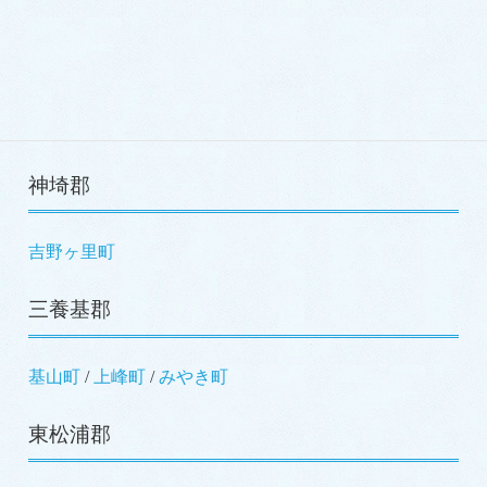
市部
佐賀市
唐津市
鳥栖市
多久市
伊万里市
武雄市
鹿島市
小城市
嬉野市
神埼市
神埼郡
吉野ヶ里町
三養基郡
基山町
上峰町
みやき町
東松浦郡