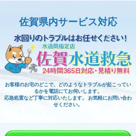
佐賀県内サービス対応
お客様のお宅のどこで、どのようなトラブルが起こってい
るかを電話にてお伺いします。
応急処置など丁寧に対応いたします。 お気軽にお問い合わ
せください。