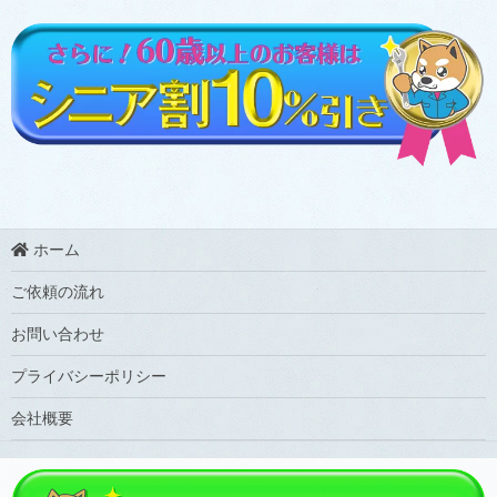
ホーム
ご依頼の流れ
お問い合わせ
プライバシーポリシー
会社概要