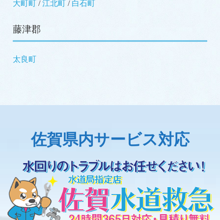
大町町
江北町
白石町
藤津郡
太良町
佐賀県内サービス対応