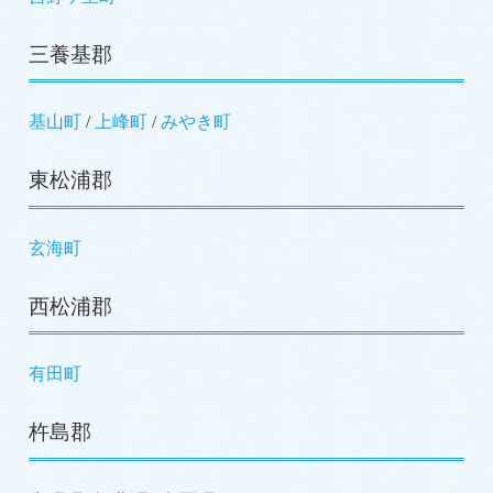
三養基郡
基山町
上峰町
みやき町
東松浦郡
玄海町
西松浦郡
有田町
杵島郡