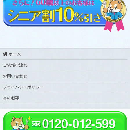
ホーム
ご依頼の流れ
お問い合わせ
プライバシーポリシー
会社概要