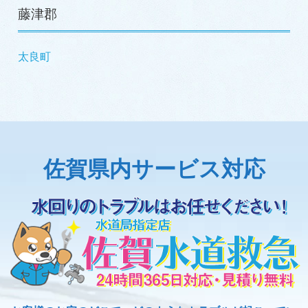
藤津郡
太良町
佐賀県内サービス対応