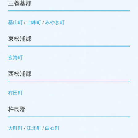
三養基郡
基山町
上峰町
みやき町
東松浦郡
玄海町
西松浦郡
有田町
杵島郡
大町町
江北町
白石町