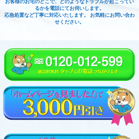
お客様のお宅のどこで、どのようなトラブルが起こってい
るかを電話にてお伺いします。
応急処置など丁寧に対応いたします。 お気軽にお問い合わ
せください。