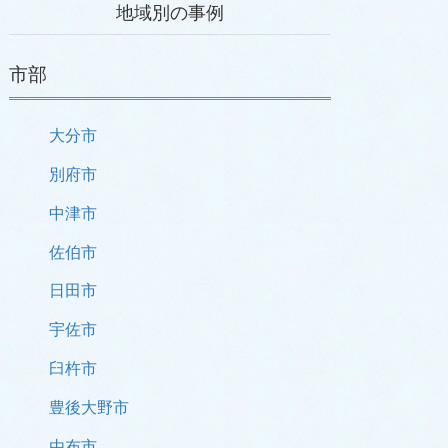
地域別の事例
市部
大分市
別府市
中津市
佐伯市
日田市
宇佐市
臼杵市
豊後大野市
由布市