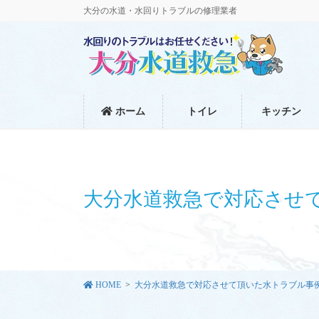
コ
ナ
大分の水道・水回りトラブルの修理業者
ン
ビ
テ
ゲ
ン
ー
ツ
シ
に
ョ
移
ン
ホーム
トイレ
キッチン
動
に
移
動
大分水道救急で対応させ
HOME
大分水道救急で対応させて頂いた水トラブル事