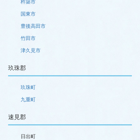
杵築市
国東市
豊後高田市
竹田市
津久見市
玖珠郡
玖珠町
九重町
速見郡
日出町