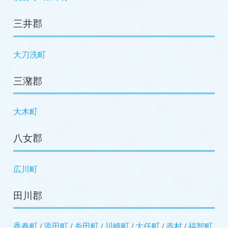
三井郡
大刀洗町
三潴郡
大木町
八女郡
広川町
田川郡
香春町
/
添田町
/
糸田町
/
川崎町
/
大任町
/
赤村
/
福智町