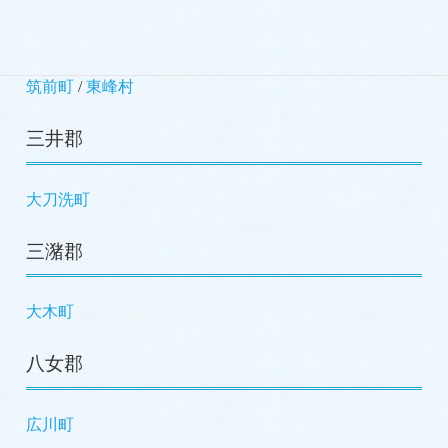
朝倉郡
筑前町
/
東峰村
三井郡
大刀洗町
三潴郡
大木町
八女郡
広川町