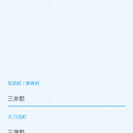
小竹町
/
鞍手町
嘉穂郡
桂川町
朝倉郡
筑前町
/
東峰村
三井郡
大刀洗町
三潴郡