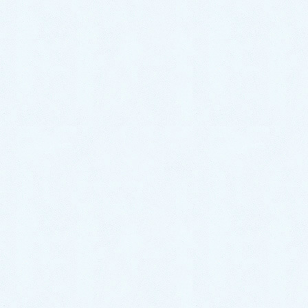
地域別の事例
福岡市
東区
/
博多区
/
中央区
/
南区
/
西区
/
城南区
/
早良区
北九州市
門司区
/
若松区
/
戸畑区
/
小倉北区
/
小倉南区
/
八幡東区
/
八幡西区
その他市