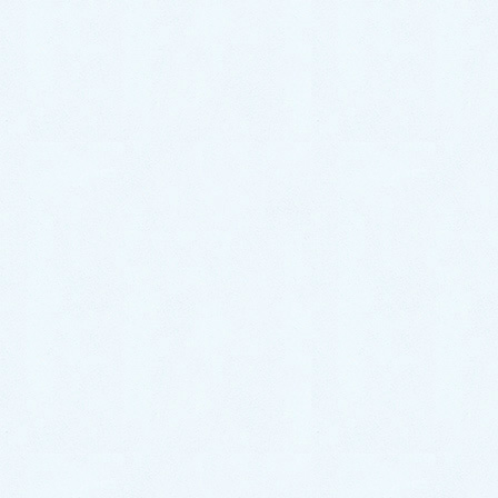
小便器水漏れ修理│壁埋め込み型修理【福岡市博
多区博多駅東での事例】
2026年4月10日
キッチンつまり修理│即解決！【福岡市南区大池
での事例】
2026年3月31日
洗面所のトラブル事例
カテゴリー
博多区
相生町
福岡市
タグ
キッチンのトラブル事例
前の記事
キッチン下水漏れ修理│パッキン
を交換して無事解決！【福岡市南
区日佐での事例】
2024年3月23日