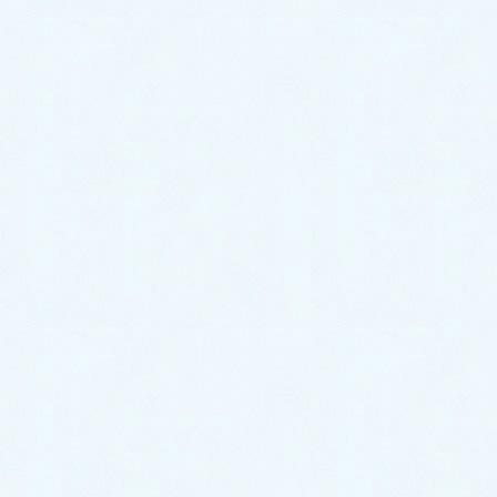
大牟田市
/
久留米市
/
直方市
/
飯塚市
/
田川市
/
柳川市
/
八女市
/
筑後市
/
大川市
/
行橋市
/
豊前市
/
中間市
/
小郡
市
/
筑紫野市
/
春日市
/
大野城市
/
宗像市
/
太宰府市
/
古
賀市
/
福津市
/
うきは市
/
宮若市
/
嘉麻市
/
朝倉市
/
みや
ま市
/
糸島市
/
那珂川市
糟屋郡
宇美町
/
篠栗町
/
志免町
/
須恵町
/
新宮町
/
久山町
/
粕屋
町
遠賀郡
芦屋町
/
水巻町
/
岡垣町
/
遠賀町
鞍手郡