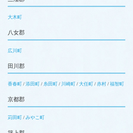
大木町
八女郡
広川町
田川郡
香春町
/
添田町
/
糸田町
/
川崎町
/
大任町
/
赤村
/
福智町
京都郡
苅田町
/
みやこ町
築上郡