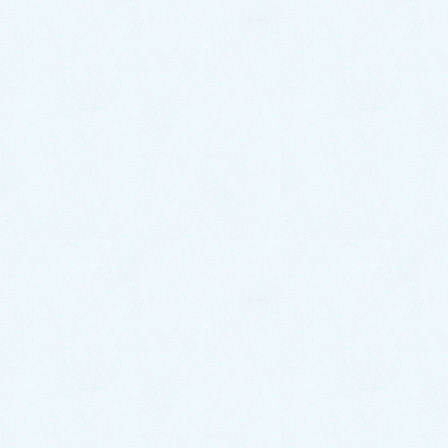
修理後、水漏れも止まりました。本当に助かりました
し、感謝の気持ちでいっぱいです。
福岡水道救急の担当者から一
言
今回のお客様は、
即日対応
でお客様からご連絡をいた
だいてから
30分で到着
いたしました。
施工時間は、30分
ほどで完了いたしました。