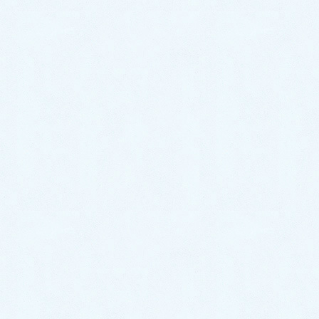
お電話口で『
ブログを見た。
』と言ってい
ただけますと、今なら
3,000円オフ
となり
ます。お見積りにご満足いただけなかった
場合、1円も頂きません。
関連するトラブル事例
トイレつまり修理│異物除去【福岡県福岡市博多
区博多駅前での事例】
2026年6月16日
床下から、シャーシャー音がする│給水水漏れ一
部補修【福岡市早良区飯倉での事例】
2026年5月12日