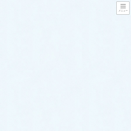
コ
ナ
ン
ビ
テ
ゲ
ン
ー
福岡水道救急で対応させて頂いた
ツ
シ
水トラブル事例
に
ョ
移
ン
動
に
HOME
福岡水道救急で対応させて頂いた水トラブル事例
移
洗面所のトラブル事例
動
洗面排水水漏れ修理│パッキンを交換して無事解決！【福岡市博多区相生町
での事例】
洗面所のトラブル事例
洗面排水水漏れ修理│パッキンを