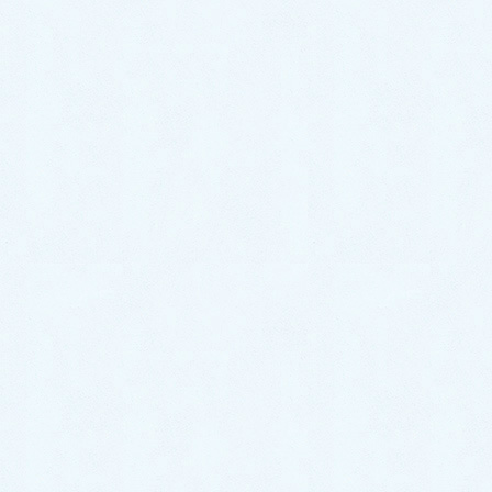
お風呂のトラブル事例
次の記事
お風呂蛇口水漏れ修理│カートリ
ッジを交換して無事解決！【福岡
市東区高美台での事例】
2024年3月25日