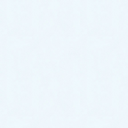
目次
[
非表示
]
状況｜洗面台の下から水漏れ
お客様から詳しくお話を伺うと、
『洗面台の下が濡れているのに、２週間前きずい
た。』