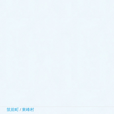
遠賀郡
芦屋町
/
水巻町
/
岡垣町
/
遠賀町
鞍手郡
小竹町
/
鞍手町
嘉穂郡
桂川町
朝倉郡
筑前町
/
東峰村