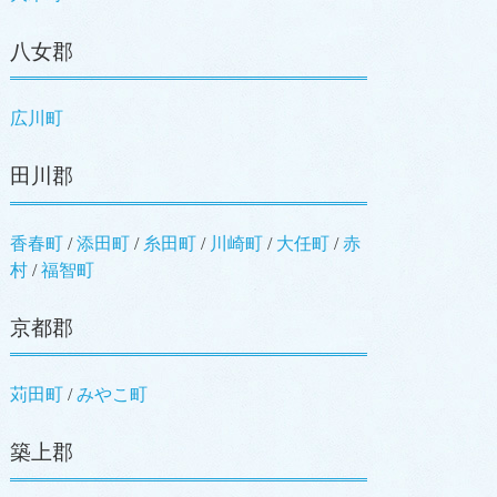
八女郡
広川町
田川郡
香春町
/
添田町
/
糸田町
/
川崎町
/
大任町
/
赤
村
/
福智町
京都郡
苅田町
/
みやこ町
築上郡