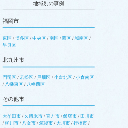
地域別の事例
福岡市
東区
/
博多区
/
中央区
/
南区
/
西区
/
城南区
/
早良区
北九州市
門司区
/
若松区
/
戸畑区
/
小倉北区
/
小倉南区
/
八幡東区
/
八幡西区
その他市
大牟田市
/
久留米市
/
直方市
/
飯塚市
/
田川市
/
柳川市
/
八女市
/
筑後市
/
大川市
/
行橋市
/