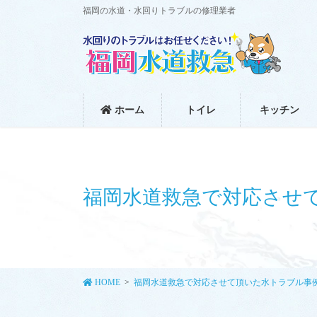
コ
ナ
福岡の水道・水回りトラブルの修理業者
ン
ビ
テ
ゲ
ン
ー
ツ
シ
に
ョ
移
ン
ホーム
トイレ
キッチン
動
に
移
動
福岡水道救急で対応させ
HOME
福岡水道救急で対応させて頂いた水トラブル事