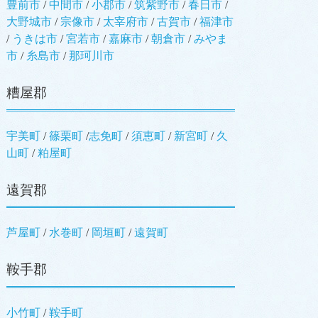
豊前市
/
中間市
/
小郡市
/
筑紫野市
/
春日市
/
大野城市
/
宗像市
/
太宰府市
/
古賀市
/
福津市
/
うきは市
/
宮若市
/
嘉麻市
/
朝倉市
/
みやま
市
/
糸島市
/
那珂川市
糟屋郡
宇美町
/
篠栗町
/
志免町
/
須恵町
/
新宮町
/
久
山町
/
粕屋町
遠賀郡
芦屋町
/
水巻町
/
岡垣町
/
遠賀町
鞍手郡
小竹町
/
鞍手町