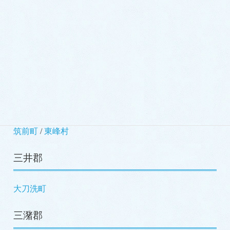
小竹町
/
鞍手町
嘉穂郡
桂川町
朝倉郡
筑前町
/
東峰村
三井郡
大刀洗町
三潴郡