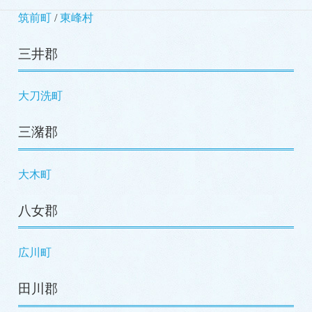
筑前町
/
東峰村
三井郡
大刀洗町
三潴郡
大木町
八女郡
広川町
田川郡