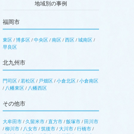
地域別の事例
福岡市
東区
/
博多区
/
中央区
/
南区
/
西区
/
城南区
/
早良区
北九州市
門司区
/
若松区
/
戸畑区
/
小倉北区
/
小倉南区
/
八幡東区
/
八幡西区
その他市
大牟田市
/
久留米市
/
直方市
/
飯塚市
/
田川市
/
柳川市
/
八女市
/
筑後市
/
大川市
/
行橋市
/