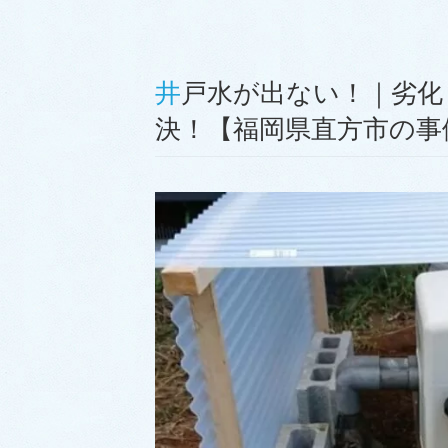
井戸水が出ない！｜劣化した井戸ポンプを交換し無事解
決！【福岡県直方市の事