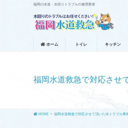
コ
ナ
福岡の水道・水回りトラブルの修理業者
ン
ビ
テ
ゲ
ン
ー
ツ
シ
に
ョ
移
ン
ホーム
トイレ
キッチン
動
に
移
動
福岡水道救急で対応させ
HOME
福岡水道救急で対応させて頂いた水トラブル事