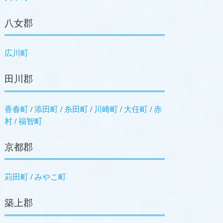
八女郡
広川町
田川郡
香春町
/
添田町
/
糸田町
/
川崎町
/
大任町
/
赤
村
/
福智町
京都郡
苅田町
/
みやこ町
築上郡