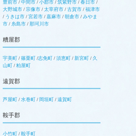
豊前市
/
中間市
/
小郡市
/
筑紫野市
/
春日市
/
大野城市
/
宗像市
/
太宰府市
/
古賀市
/
福津市
/
うきは市
/
宮若市
/
嘉麻市
/
朝倉市
/
みやま
市
/
糸島市
/
那珂川市
糟屋郡
宇美町
/
篠栗町
/
志免町
/
須恵町
/
新宮町
/
久
山町
/
粕屋町
遠賀郡
芦屋町
/
水巻町
/
岡垣町
/
遠賀町
鞍手郡
小竹町
/
鞍手町