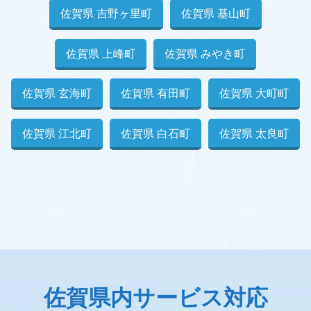
佐賀県 吉野ヶ里町
佐賀県 基山町
佐賀県 上峰町
佐賀県 みやき町
佐賀県 玄海町
佐賀県 有田町
佐賀県 大町町
佐賀県 江北町
佐賀県 白石町
佐賀県 太良町
佐賀県内サービス対応