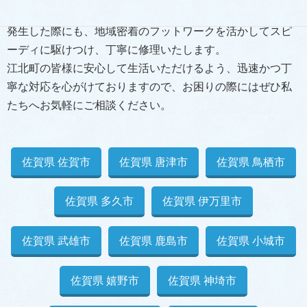
す。予期せぬトイレのつまりや、キッチンの不具合などが
発生した際にも、地域密着のフットワークを活かしてスピ
ーディに駆けつけ、丁寧に修理いたします。
江北町の皆様に安心して生活いただけるよう、迅速かつ丁
寧な対応を心がけておりますので、お困りの際にはぜひ私
たちへお気軽にご相談ください。
佐賀県 佐賀市
佐賀県 唐津市
佐賀県 鳥栖市
佐賀県 多久市
佐賀県 伊万里市
佐賀県 武雄市
佐賀県 鹿島市
佐賀県 小城市
佐賀県 嬉野市
佐賀県 神埼市