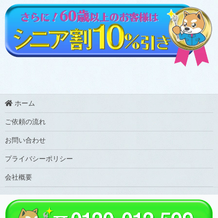
ホーム
ご依頼の流れ
お問い合わせ
プライバシーポリシー
会社概要