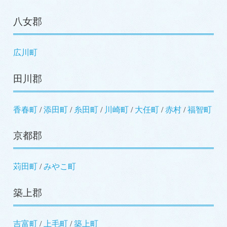
八女郡
広川町
田川郡
香春町
/
添田町
/
糸田町
/
川崎町
/
大任町
/
赤村
/
福智町
京都郡
苅田町
/
みやこ町
築上郡
吉富町
/
上毛町
/
築上町