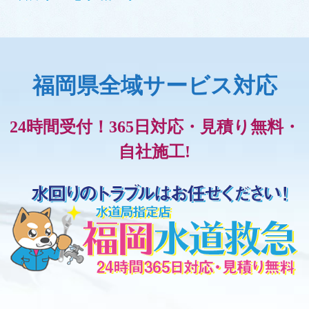
福岡県全域サービス対応
24時間受付！365日対応・見積り無料・
自社施工!