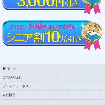
ホーム
ご依頼の流れ
プライバシーポリシー
会社概要