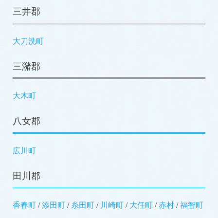
三井郡
大刀洗町
三潴郡
大木町
八女郡
広川町
田川郡
香春町
/
添田町
/
糸田町
/
川崎町
/
大任町
/
赤村
/
福智町