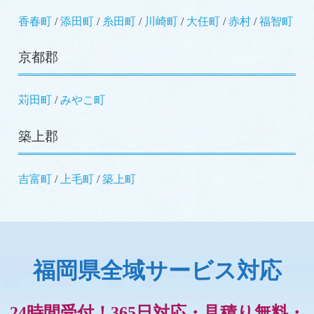
香春町
/
添田町
/
糸田町
/
川崎町
/
大任町
/
赤村
/
福智町
京都郡
苅田町
/
みやこ町
築上郡
吉富町
/
上毛町
/
築上町
福岡県全域サービス対応
24時間受付！365日対応・見積り無料・