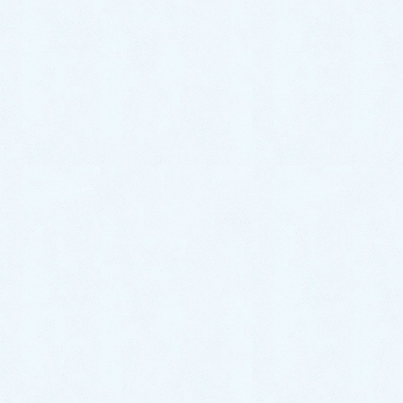
2024年5月19日
キッチンのトラブル事例
カテゴリー
南区
福岡市
タグ
お風呂のトラブル事例
前の記事
浴室の排水管に髪の毛などがつま
った！高圧ポンプで押し流し！
【福岡市南区筑紫丘の事例】
2019年10月12日
井戸ポンプのトラブル事例
次の記事
井戸ポンプ水漏れ修理｜日立家庭
用ポンプのメンテナンス方法【福
岡県糟屋郡志免町の事例】
2019年10月12日