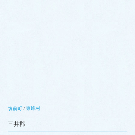
芦屋町
/
水巻町
/
岡垣町
/
遠賀町
鞍手郡
小竹町
/
鞍手町
嘉穂郡
桂川町
朝倉郡
筑前町
/
東峰村
三井郡