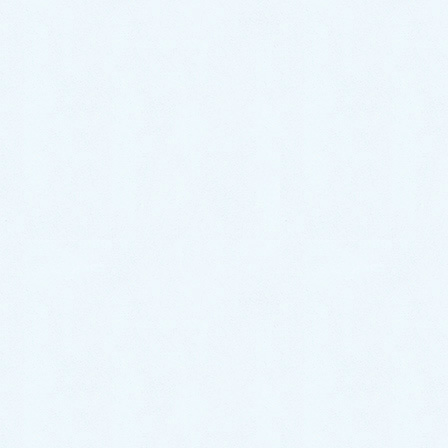
/
八幡西区
その他市
大牟田市
/
久留米市
/
直方市
/
飯塚市
/
田川市
/
柳川市
/
八女市
/
筑後市
/
大川市
/
行橋市
/
豊前市
/
中間市
/
小郡
市
/
筑紫野市
/
春日市
/
大野城市
/
宗像市
/
太宰府市
/
古
賀市
/
福津市
/
うきは市
/
宮若市
/
嘉麻市
/
朝倉市
/
みや
ま市
/
糸島市
/
那珂川市
糟屋郡
宇美町
/
篠栗町
/
志免町
/
須恵町
/
新宮町
/
久山町
/
粕屋
町
遠賀郡