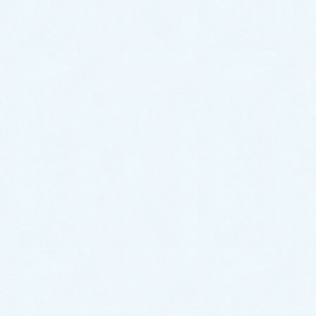
関連するトラブル事例
キッチンつまり修理│即解決！【福岡市南区大池
での事例】
2026年3月31日
サーモスタット混合水栓より水漏れ｜新しい蛇口
と交換で解決！【福岡市南区若久の事例】
2024年6月28日
排水流れが悪い｜排水桝、排水管の詰まりを高圧
洗浄で除去【福岡市南区老司の事例】
2024年6月16日
トイレタンクから水音が聞こえる｜タンク内部品
を交換し解決！【福岡市南区柏原の事例】