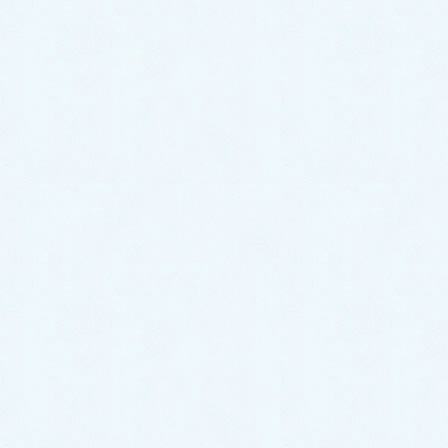
蛇口のグラつきの異変に気づ
いたのは1年前
最初の異変に気付いたのは1年前だそうですが、水がで
る分には支障がないからいままで修理を保留にしてい
たみたいです(T ^ T)
普通だったら蛇口だけでよかったのに、別の工事（シ
ンクのリフォーム等）まで必要になると家庭の財布を
圧迫しますので早めの行動が重要です。
今回のお客様の場合は、根本的な解決をするとなると
大掛かりな工事が必要になるという事と、引っ越しも
ご検討されているという事で、処置を行わず終了とな