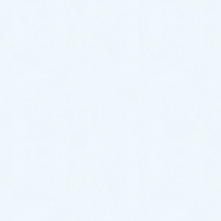
地域別の事例
福岡市
東区
/
博多区
/
中央区
/
南区
/
西区
/
城南区
/
早良区
北九州市
門司区
/
若松区
/
戸畑区
/
小倉北区
/
小倉南区
/
八幡東区