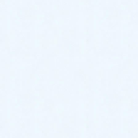
今回は福岡市南区塩原で、水道トラブルでの
無料見積
もり相談
の事例をご紹介します。
依頼内容としては
、『キッチンの蛇口がグラグラす
る。これを修理するならどれくらいの費用が必要なの
か？』
ということでした。
水道救急は、無料見積もりにも喜んで対応しておりま
すのでお気軽にお問い合わせください。
目次
[
非表示
]
蛇口のグラつきがあるキッチ
ンの流しの状況