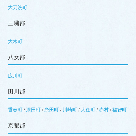
大刀洗町
三潴郡
大木町
八女郡
広川町
田川郡
香春町
/
添田町
/
糸田町
/
川崎町
/
大任町
/
赤村
/
福智町
京都郡