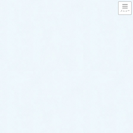
コ
ナ
ン
ビ
テ
ゲ
ン
ー
福岡水道救急で対応させて頂いた
ツ
シ
水トラブル事例
に
ョ
移
ン
動
に
HOME
福岡水道救急で対応させて頂いた水トラブル事例
移
キッチンのトラブル事例
動
相談だけでも大歓迎！蛇口のグラつき問題で無料見積もりに行ってきまし
た。【南区塩原での事例】
キッチンのトラブル事例
相談だけでも大歓迎！蛇口のグ