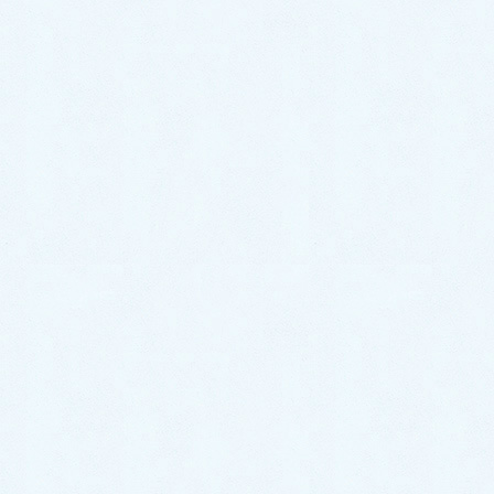
トイレ・キッチン・お風呂など、水周りのトラブルは
福岡水道救急
にお任せください。
24時間365日対応！ お電話一本で駆けつけます！
お電話口で『
ブログを見た。
』と言ってい
ただけますと、今なら
3,000円オフ
となり
ます。お見積りにご満足いただけなかった
場合、1円も頂きません。