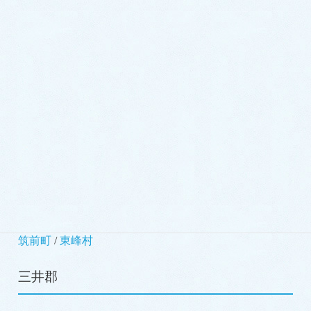
芦屋町
/
水巻町
/
岡垣町
/
遠賀町
鞍手郡
小竹町
/
鞍手町
嘉穂郡
桂川町
朝倉郡
筑前町
/
東峰村
三井郡