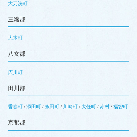
大刀洗町
三潴郡
大木町
八女郡
広川町
田川郡
香春町
/
添田町
/
糸田町
/
川崎町
/
大任町
/
赤村
/
福智町
京都郡