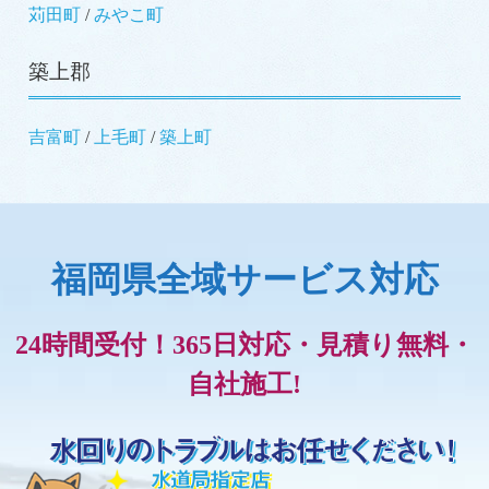
苅田町
/
みやこ町
築上郡
吉富町
/
上毛町
/
築上町
福岡県全域サービス対応
24時間受付！365日対応・見積り無料・
自社施工!