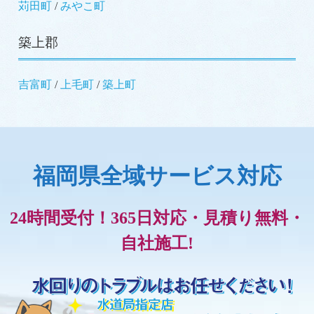
苅田町
/
みやこ町
築上郡
吉富町
/
上毛町
/
築上町
福岡県全域サービス対応
24時間受付！365日対応・見積り無料・
自社施工!