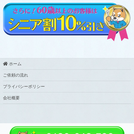
ホーム
ご依頼の流れ
プライバシーポリシー
会社概要