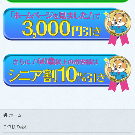
ホーム
ご依頼の流れ