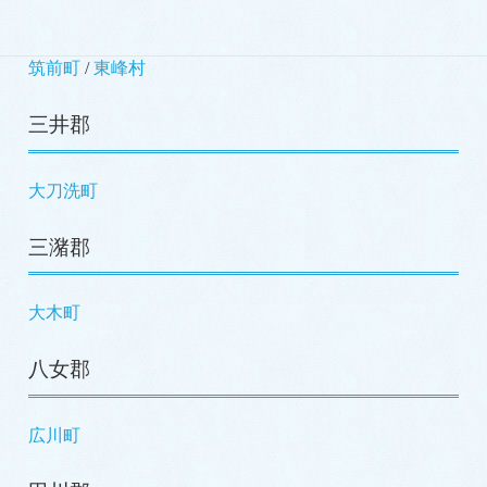
朝倉郡
筑前町
/
東峰村
三井郡
大刀洗町
三潴郡
大木町
八女郡
広川町