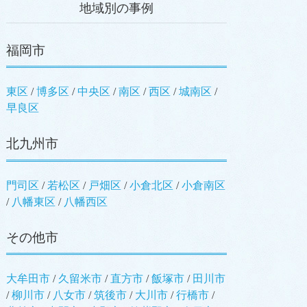
地域別の事例
福岡市
東区
/
博多区
/
中央区
/
南区
/
西区
/
城南区
/
早良区
北九州市
門司区
/
若松区
/
戸畑区
/
小倉北区
/
小倉南区
/
八幡東区
/
八幡西区
その他市
大牟田市
/
久留米市
/
直方市
/
飯塚市
/
田川市
/
柳川市
/
八女市
/
筑後市
/
大川市
/
行橋市
/