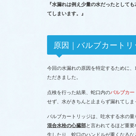
『水漏れは例え少量の水だったとしても
てしまいます。』
原因｜バルブカートリ
今回の水漏れの原因を特定するために、
ただきました。
点検を行った結果、蛇口内の
バルブカー
せず、水がきちんと止まらず漏れてしま
バルブカートリッジは、吐水する水の量
混合水栓の心臓部
と言われてるほど重要
生したり、蛇口のハンドルが重くなるな