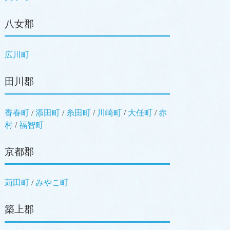
八女郡
広川町
田川郡
香春町
/
添田町
/
糸田町
/
川崎町
/
大任町
/
赤
村
/
福智町
京都郡
苅田町
/
みやこ町
築上郡