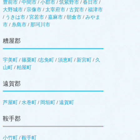
豊前市
/
中間市
/
小郡市
/
筑紫野市
/
春日市
/
大野城市
/
宗像市
/
太宰府市
/
古賀市
/
福津市
/
うきは市
/
宮若市
/
嘉麻市
/
朝倉市
/
みやま
市
/
糸島市
/
那珂川市
糟屋郡
宇美町
/
篠栗町
/
志免町
/
須恵町
/
新宮町
/
久
山町
/
粕屋町
遠賀郡
芦屋町
/
水巻町
/
岡垣町
/
遠賀町
鞍手郡
小竹町
/
鞍手町