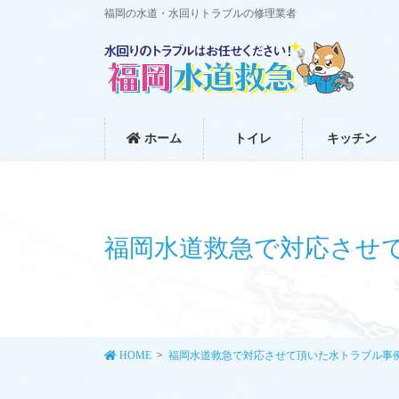
コ
ナ
福岡の水道・水回りトラブルの修理業者
ン
ビ
テ
ゲ
ン
ー
ツ
シ
に
ョ
移
ン
ホーム
トイレ
キッチン
動
に
移
動
福岡水道救急で対応させ
HOME
福岡水道救急で対応させて頂いた水トラブル事