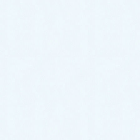
底解説！
トイレ掃除をこまめに頑張っているのに、すぐ黒ずみができ
る… 普通にトイレ掃除をしたくらいじゃ、黒ずみが落ちてくれ
ない！ といったお悩みはありませんか？ トイレが黒ずんでい
ると、どんなに掃除をして綺麗な状態にしていても、審 […]
ノウハウ
トイレに異物を流した！｜放置し
ても大丈夫？異物の取り方や対処
法をプロが解説！
トイレに異物を落として流してしまった！でも…トイレはつま
ってない…？？？ 「このまま、トイレを使い続けても大丈夫か
な…？」 と不安に感じる方もいらっしゃるかと思います。
『この記事では、トイレ […]