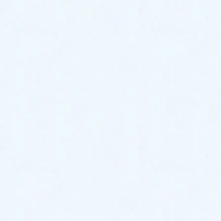
ら掃除ができない！ など、洗濯機排水口のお手入れ方法でお悩
みではありませんか？ &nbsp […]
ノウハウ
シンク下が臭くて臭いが消えな
い！｜原因・対処法・予防法をプ
ロが解説！
シンク下の収納部分を開けると、モワッと嫌な臭いがする… こ
の臭い何とかならないの？！といったお悩みをお抱えではあり
ませんか？ 『この記事では、シンク下で悪臭が発生した際
の、原因、対処法、予防法 […]
ノウハウ
トイレの黒ずみが落ちない！｜原
因・落とし方・予防法をプロが徹