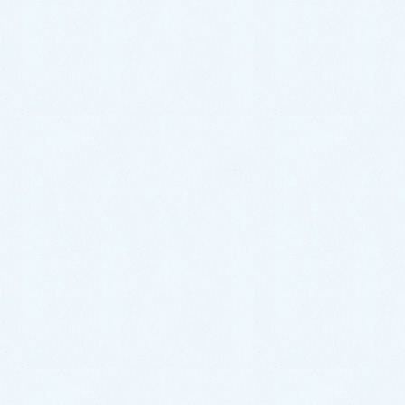
『この記事では、洗濯 […]
ノウハウ
お風呂場や浴室排水口が臭い！｜
原因・対処法・予防法をプロが徹
底解説！
お風呂のドアを開けると、モアっと嫌な臭いが鼻をつく… お風
呂の排水口からドブみたいな臭いがする！ ちゃんと掃除をして
いるのに、なかなか臭いが取れない… 浴室で悪臭が発生すると
それだけで不衛生な印象になってしまうし、一度気 […]
ノウハウ
水道管が凍結した時の正しい溶か
し方｜凍結の対処法・予防法をプ
ロが徹底解説！