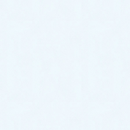
洗濯機の蛇口｜開けっ放しがダメ
なのはなぜ？プロが分かりやすく
解説！
ほぼ毎日のように洗濯機をお使いになられている方が多いかと
思いますが、洗濯機を使っていない時蛇口は閉めていますか？
使っていない時は、必ず蛇口は閉める！という方も多いです
が、常時蛇口は開きっぱなしだという方も少なくありませ […]
ペ
ペ
ペ
ペ
«
1
2
3
…
5
»
投
ー
ー
ー
ー
稿
ジ
ジ
ジ
ジ
ナ
最新記事
ビ
簡易水洗トイレってなに？｜種類やお手入れ方
ゲ
法・メリットデメリットを徹底解説！
ー
2023年4月17日