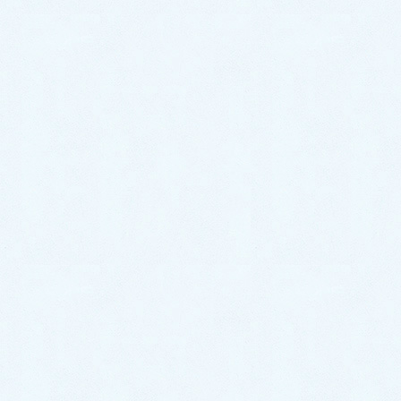
ノウハウ
トイレの水位が低い！便器に溜ま
る水の量が少ないのはなぜ？｜原
因や対処法をプロが解説
トイレで用を足そうとした時に 『あれ？いつもより便器に溜ま
る水の量が少ない…？』 と感じた事はありませんか？ トイレ
の水位が低下してしまう現象は偶然起きているわけではなく、
何らかの原因で起こっている事がほとんど。 &nb […]
ノウハウ
洗濯機排水ホースが届かない！｜
長さが足りない排水ホース延長の
やり方をプロが解説！
転居した家で洗濯機を設置したところ、排水口に排水ホースが
届かない…！ 洗濯の設置場所を変えたいんだけど、排水ホース
の長さが足りない…（涙） といったお悩みはありませんか？