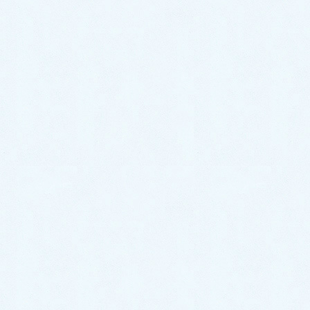
冬になり気温が下がってくると、水道が凍結してしまった！ な
んていう事も、珍しくはありませんよね。 『この記事で
は、水道が凍結してしまった際の対処法や凍結予防法をまとめ
ました。』 （投稿：202 […]
ノウハウ
トイレがつまったけど少しずつ流
れる！｜原因・対処法をプロが徹
底解説！
大変！トイレがつまった！ 『あれ？でも、少しずつ流れる…ど
うしたら良いんだろ…』 となってしまった事はありませんか？
『この記事では、トイレがつまってしまったけど少しずつ流
れていく際の対処法に […]
ノウハウ