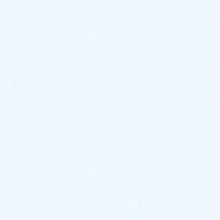
シ
ョ
水道の元栓はどこにある？戸建て・マンショ
ン・アパート別に設置場所＆閉め方まとめ
ン
2023年4月8日
止水栓の閉め方まとめ｜固くて回らない時はど
うする？場所別にプロが徹底解説！
2023年4月6日
水回りのコバエはどうすればいなくなる？人体
やペットへの影響は？｜対策法・予防法をプロ
が解説！
2023年3月10日
洗濯機排水ホースの簡単な掃除方法｜排水ホー
スが外れなくてもOK！やり方をプロが徹底解
説！