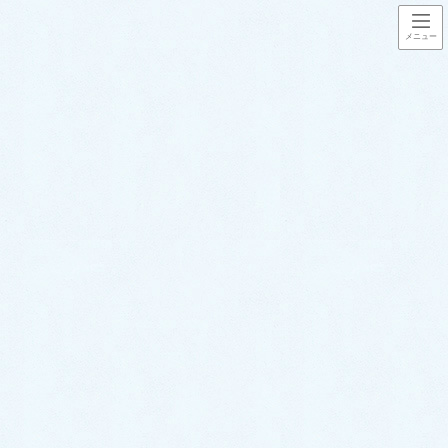
コ
ナ
ン
ビ
テ
ゲ
ン
ー
ツ
シ
ノウハウ
に
ョ
移
ン
動
に
HOME
ノウハウ
移
動
ノウハウ
洗濯機の排水口が掃除できない？
掃除をしないとどうなる？｜掃除
のやり方をプロが徹底解説！
・洗濯機の排水口を掃除したことがない… ・洗濯機の排水口は
どうやってきれいにするの？ ・洗濯機の真下に排水口があるか