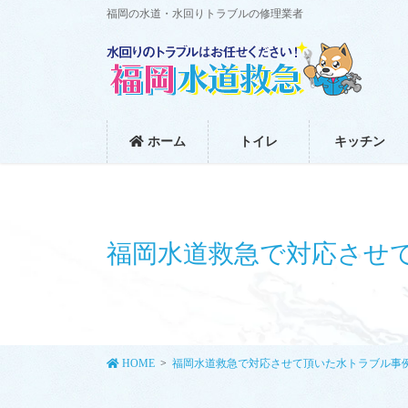
コ
ナ
福岡の水道・水回りトラブルの修理業者
ン
ビ
テ
ゲ
ン
ー
ツ
シ
に
ョ
移
ン
ホーム
トイレ
キッチン
動
に
移
動
福岡水道救急で対応させ
HOME
福岡水道救急で対応させて頂いた水トラブル事