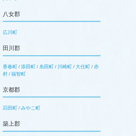
八女郡
広川町
田川郡
香春町
/
添田町
/
糸田町
/
川崎町
/
大任町
/
赤
村
/
福智町
京都郡
苅田町
/
みやこ町
築上郡