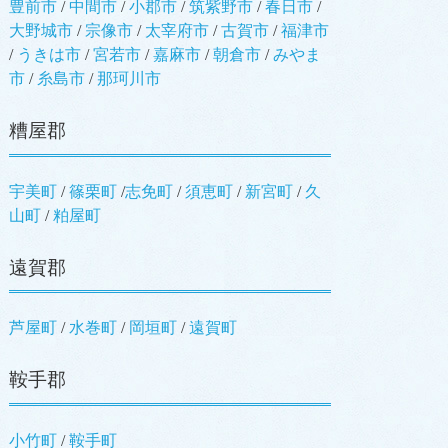
豊前市
/
中間市
/
小郡市
/
筑紫野市
/
春日市
/
大野城市
/
宗像市
/
太宰府市
/
古賀市
/
福津市
/
うきは市
/
宮若市
/
嘉麻市
/
朝倉市
/
みやま
市
/
糸島市
/
那珂川市
糟屋郡
宇美町
/
篠栗町
/
志免町
/
須恵町
/
新宮町
/
久
山町
/
粕屋町
遠賀郡
芦屋町
/
水巻町
/
岡垣町
/
遠賀町
鞍手郡
小竹町
/
鞍手町