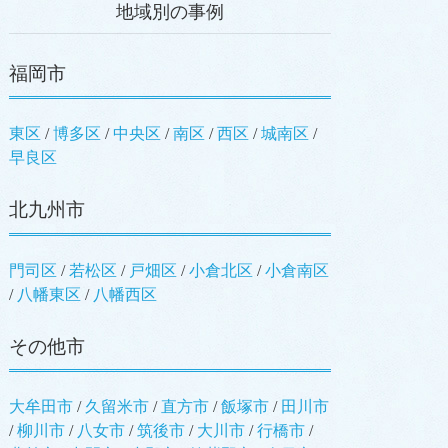
地域別の事例
福岡市
東区
/
博多区
/
中央区
/
南区
/
西区
/
城南区
/
早良区
北九州市
門司区
/
若松区
/
戸畑区
/
小倉北区
/
小倉南区
/
八幡東区
/
八幡西区
その他市
大牟田市
/
久留米市
/
直方市
/
飯塚市
/
田川市
/
柳川市
/
八女市
/
筑後市
/
大川市
/
行橋市
/