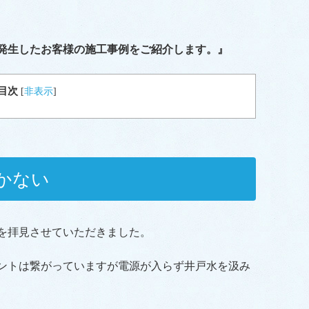
発生したお客様の施工事例をご紹介します。』
目次
[
非表示
]
かない
を拝見させていただきました。
ントは繋がっていますが電源が入らず井戸水を汲み