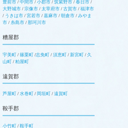
豊前市
/
中間市
/
小郡市
/
筑紫野市
/
春日市
/
大野城市
/
宗像市
/
太宰府市
/
古賀市
/
福津市
/
うきは市
/
宮若市
/
嘉麻市
/
朝倉市
/
みやま
市
/
糸島市
/
那珂川市
糟屋郡
宇美町
/
篠栗町
/
志免町
/
須恵町
/
新宮町
/
久
山町
/
粕屋町
遠賀郡
芦屋町
/
水巻町
/
岡垣町
/
遠賀町
鞍手郡
小竹町
/
鞍手町