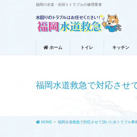
コ
ナ
福岡の水道・水回りトラブルの修理業者
ン
ビ
テ
ゲ
ン
ー
ツ
シ
に
ョ
移
ン
ホーム
トイレ
キッチン
動
に
移
動
福岡水道救急で対応させ
HOME
福岡水道救急で対応させて頂いた水トラブル事