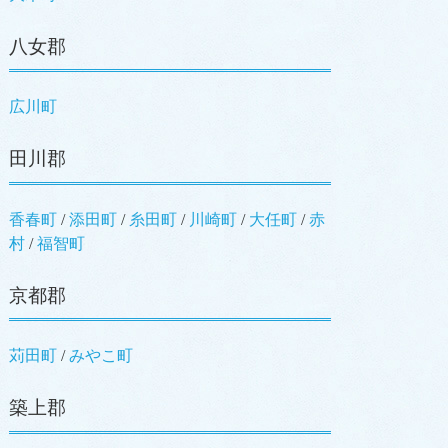
八女郡
広川町
田川郡
香春町
/
添田町
/
糸田町
/
川崎町
/
大任町
/
赤
村
/
福智町
京都郡
苅田町
/
みやこ町
築上郡