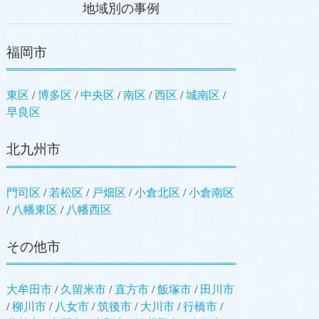
地域別の事例
福岡市
東区
/
博多区
/
中央区
/
南区
/
西区
/
城南区
/
早良区
北九州市
門司区
/
若松区
/
戸畑区
/
小倉北区
/
小倉南区
/
八幡東区
/
八幡西区
その他市
大牟田市
/
久留米市
/
直方市
/
飯塚市
/
田川市
/
柳川市
/
八女市
/
筑後市
/
大川市
/
行橋市
/