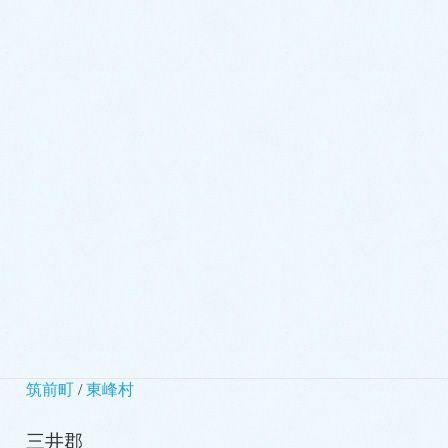
芦屋町
/
水巻町
/
岡垣町
/
遠賀町
鞍手郡
小竹町
/
鞍手町
嘉穂郡
桂川町
朝倉郡
筑前町
/
東峰村
三井郡