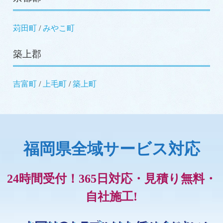
苅田町
/
みやこ町
築上郡
吉富町
/
上毛町
/
築上町
福岡県全域サービス対応
24時間受付！365日対応・見積り無料・
自社施工!