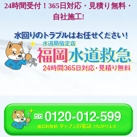
24時間受付！365日対応・見積り無料・
自社施工!