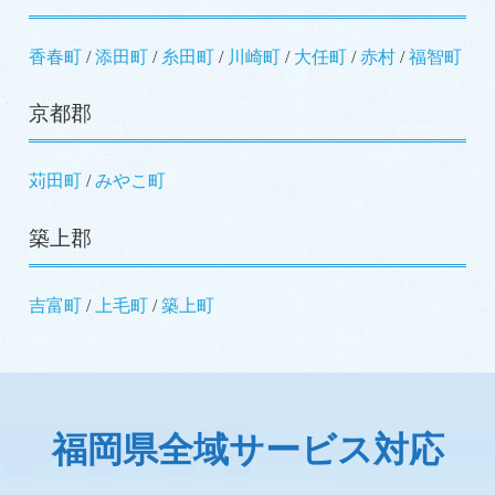
香春町
/
添田町
/
糸田町
/
川崎町
/
大任町
/
赤村
/
福智町
京都郡
苅田町
/
みやこ町
築上郡
吉富町
/
上毛町
/
築上町
福岡県全域サービス対応