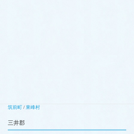
芦屋町
/
水巻町
/
岡垣町
/
遠賀町
鞍手郡
小竹町
/
鞍手町
嘉穂郡
桂川町
朝倉郡
筑前町
/
東峰村
三井郡