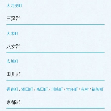
大刀洗町
三潴郡
大木町
八女郡
広川町
田川郡
香春町
/
添田町
/
糸田町
/
川崎町
/
大任町
/
赤村
/
福智町
京都郡