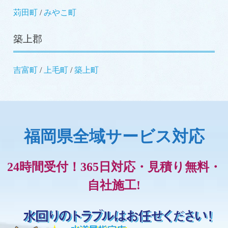
苅田町
/
みやこ町
築上郡
吉富町
/
上毛町
/
築上町
福岡県全域サービス対応
24時間受付！365日対応・見積り無料・
自社施工!