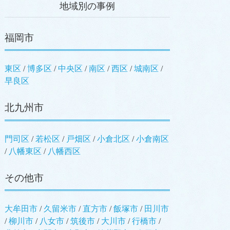
地域別の事例
福岡市
東区
/
博多区
/
中央区
/
南区
/
西区
/
城南区
/
早良区
北九州市
門司区
/
若松区
/
戸畑区
/
小倉北区
/
小倉南区
/
八幡東区
/
八幡西区
その他市
大牟田市
/
久留米市
/
直方市
/
飯塚市
/
田川市
/
柳川市
/
八女市
/
筑後市
/
大川市
/
行橋市
/