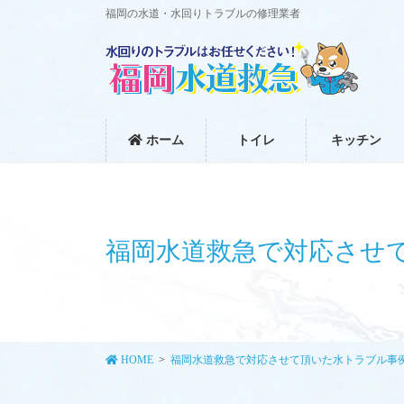
コ
ナ
福岡の水道・水回りトラブルの修理業者
ン
ビ
テ
ゲ
ン
ー
ツ
シ
に
ョ
移
ン
ホーム
トイレ
キッチン
動
に
移
動
福岡水道救急で対応させ
HOME
福岡水道救急で対応させて頂いた水トラブル事