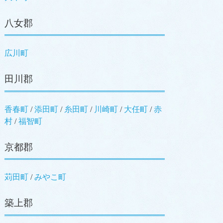
八女郡
広川町
田川郡
香春町
/
添田町
/
糸田町
/
川崎町
/
大任町
/
赤
村
/
福智町
京都郡
苅田町
/
みやこ町
築上郡