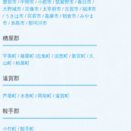
豊前市
/
中間市
/
小郡市
/
筑紫野市
/
春日市
/
大野城市
/
宗像市
/
太宰府市
/
古賀市
/
福津市
/
うきは市
/
宮若市
/
嘉麻市
/
朝倉市
/
みやま
市
/
糸島市
/
那珂川市
糟屋郡
宇美町
/
篠栗町
/
志免町
/
須恵町
/
新宮町
/
久
山町
/
粕屋町
遠賀郡
芦屋町
/
水巻町
/
岡垣町
/
遠賀町
鞍手郡
小竹町
/
鞍手町