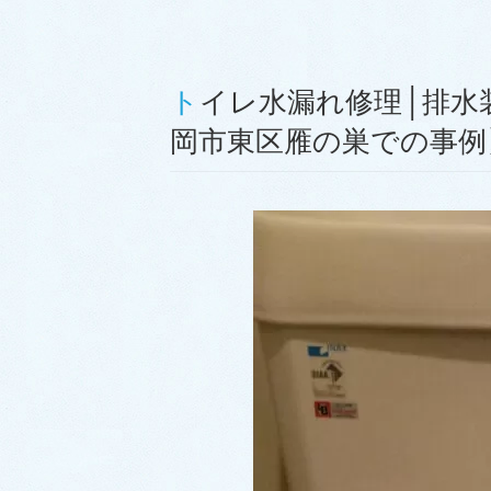
トイレ水漏れ修理│排水装置を交換して無事解決！【福
岡市東区雁の巣での事例